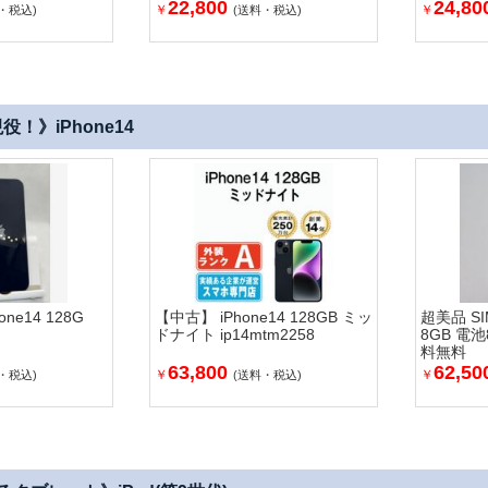
22,800
24,80
￥
￥
・税込)
(送料・税込)
！》iPhone14
one14 128G
【中古】 iPhone14 128GB ミッ
超美品 SI
ドナイト ip14mtm2258
8GB 電
料無料
63,800
62,50
￥
￥
・税込)
(送料・税込)