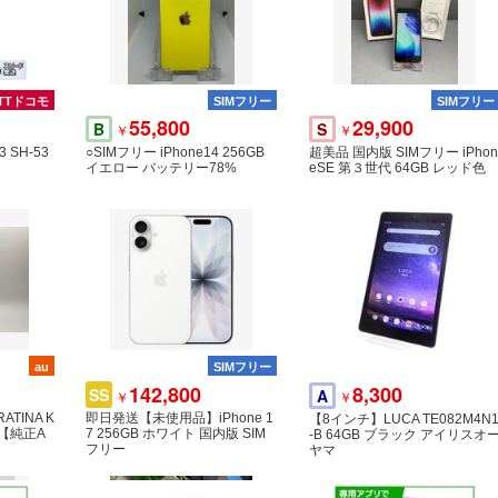
TTドコモ
SIMフリー
SIMフリー
55,800
29,900
B
S
￥
￥
3 SH-53
○SIMフリー iPhone14 256GB
超美品 国内版 SIMフリー iPhon
イエロー バッテリー78%
eSE 第３世代 64GB レッド色
au
SIMフリー
142,800
8,300
SS
A
￥
￥
TINA K
即日発送【未使用品】iPhone 1
【8インチ】LUCA TE082M4N
E【純正A
7 256GB ホワイト 国内版 SIM
-B 64GB ブラック アイリスオ
フリー
ヤマ