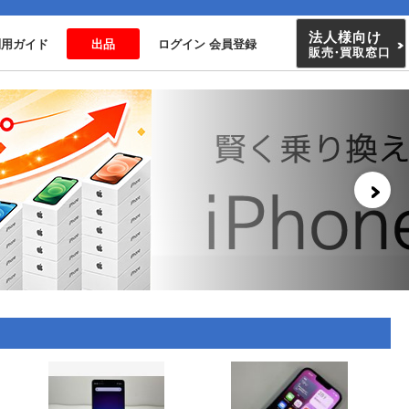
法人様向け
利用ガイド
出品
ログイン 会員登録
販売
・
買取窓口
＞