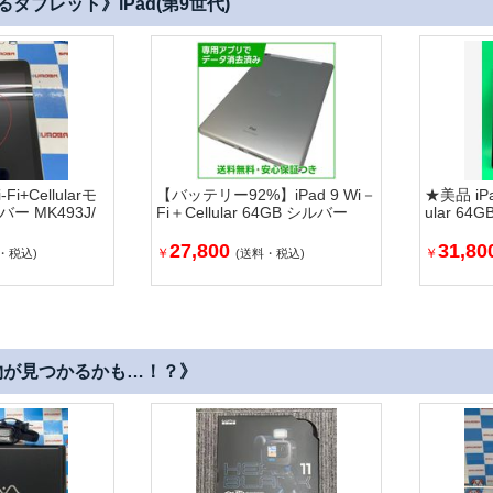
タブレット》iPad(第9世代)
Fi+Cellularモ
【バッテリー92%】iPad 9 Wi－
★美品 iPa
バー MK493J/
Fi＋Cellular 64GB シルバー
ular 6
27,800
31,80
￥
￥
・税込)
(送料・税込)
物が見つかるかも…！？》