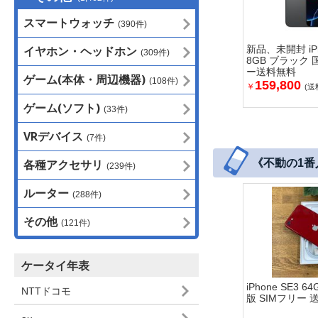
スマートウォッチ
(390件)
イヤホン・ヘッドホン
新品、未開封 iPho
(309件)
8GB ブラック 
ー送料無料
ゲーム(本体・周辺機器)
(108件)
159,800
￥
(送
ゲーム(ソフト)
(33件)
VRデバイス
(7件)
各種アクセサリ
《不動の1番人
(239件)
ルーター
(288件)
その他
(121件)
ケータイ年表
iPhone SE3 
NTTドコモ
版 SIMフリー 