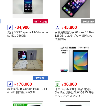
NTTドコモ
SoftBank
34,900
45,800
A
A
￥
￥
美品 SONY Xperia 1 IV docomo
★利用制限〇★ iPhone 13 Pro
so-51c 256GB
128GB シエラブルー SIMロッ
ク解除済
SIMフリー
178,000
36,800
A
B
￥
￥
極上美品 ◆ Google Pixel 10 Pr
1
【モバイルBOX】美品 電池9
o Fold 国内版 simフリー
ー
5% iPad 第9世代 64GB WiFiモ
デル スペースグレイ