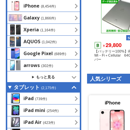
iPhone
(8,454件)
Galaxy
(1,866件)
Xperia
(1,164件)
AQUOS
109,800
S
(1,042件)
￥
62,500
29,800
B
S
￥
￥
177★ほぼ新品未使用
超美品 SIMフリー iPhon
【バッテリー100%】i
Google Pixel
★iPhone13mini 51
(689件)
8GB 電池88% スター
Wi－Fi＋Cellular 
純正バッテリー100%
料無料
バー
arrows
(302件)
もっと見る
人気シリーズ
タブレット
(2,175件)
iPad
(739件)
iPhone
iPad mini
(254件)
86,800
B
￥
iPad Air 第5世代 Wi-Fi
iPad Air
(423件)
56GB ブルー Bランク
ー100%