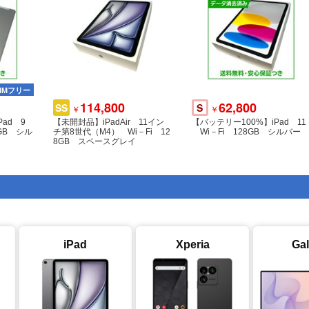
SIMフリー
UQmobile
SIMフリー
SIMフリー
au
SIMフリー
13,800
50,800
SS
A
￥
￥
34,800
32,500
114,800
62,800
B
C
SS
S
￥
￥
￥
￥
★充電2回
「モバイルスター」新品 SIMフ
バッテリー100％ iPad Air (第4
e14 12
Pad 9
【質みなみ】■AU■iphoneSE3
【中古】 iPhoneSE3 64GB ス
【未開封品】iPadAir 11イン
【バッテリー100%】iPad 11
2GB海外版/
リー品 Speed Wi-Fi DOCK 5G
世代) 64GB スペースグレイ Wi-
ライト 送
64GB シル
MMYK3J/A 256GB スターライ
ターライト ipse3mtm1920a
チ第8世代（M4） Wi－Fi 12
Wi－Fi 128GB シルバー
01 ブラック
Fi モデル
ト 〇判定■中古
8GB スペースグレイ
iPad
Xperia
Ga
SIMフリー
SIMフリー
18,800
7,200
A
B
￥
￥
+CELL 2
超美品 SIMフリー iPad Pro 10.
SIMフリー Lenovo TAB5 801L
 バッテリ
5インチ Wi-Fi+セルラー 64GB
ブラック 32GB