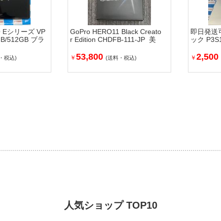
 Eシリーズ VP
GoPro HERO11 Black Creato
即日発送可j
GB/512GB ブラ
r Edition CHDFB-111-JP 美
ック P3S
品
53,800
2,500
￥
￥
・税込)
(送料・税込)
人気ショップ TOP10