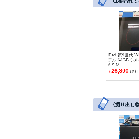
《1番売れてる
iPad 第9世代 Wi-
デル 64GB シル
A SIM
26,800
￥
(送料
《掘り出し