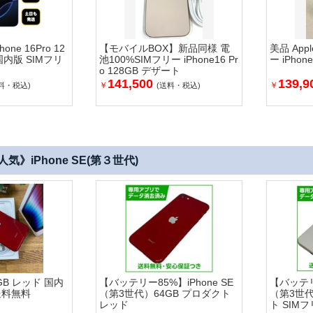
ne 16Pro 12
【モバイルBOX】新品同様 電
美品 App
国内版 SIMフリ
池100%SIMフリー iPhone16 Pr
ー iPhone
o 128GB デザート
141,500
139,9
￥
￥
料・税込)
(送料・税込)
気》iPhone SE(第３世代)
64GB レッド 国内
【バッテリー85%】iPhone SE
【バッテリー
送料無料
（第3世代）64GB プロダクト
（第3世代
レッド
ト SIMフ