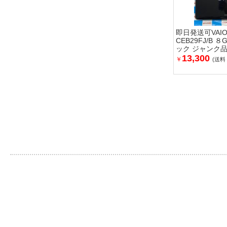
即日発送可VAIO
CEB29FJ/B ８
ック ジャンク
13,300
￥
(送料