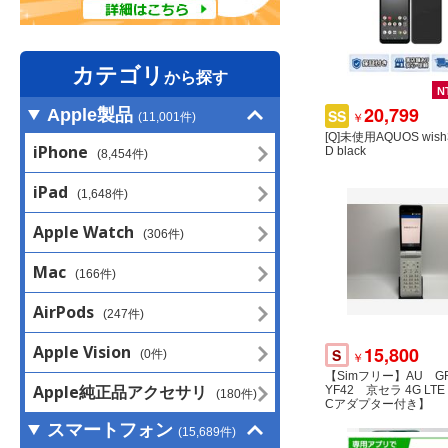
カテゴリ
から探す
N
20,799
Apple製品
SS
￥
(11,001件)
[Q]未使用AQUOS wish
iPhone
D black
(8,454件)
iPad
(1,648件)
Apple Watch
(306件)
Mac
(166件)
AirPods
(247件)
Apple Vision
15,800
S
(0件)
￥
【Simフリー】AU GRA
Apple純正品アクセサリ
YF42 京セラ 4G LT
(180件)
Cアダプター付き】
スマートフォン
(15,689件)