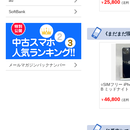
au
25,800
￥
(送料
SoftBank
《まだまだ現役
メールマガジンバックナンバー
○SIMフリー iPh
B ミッドナイト
46,800
￥
(送料