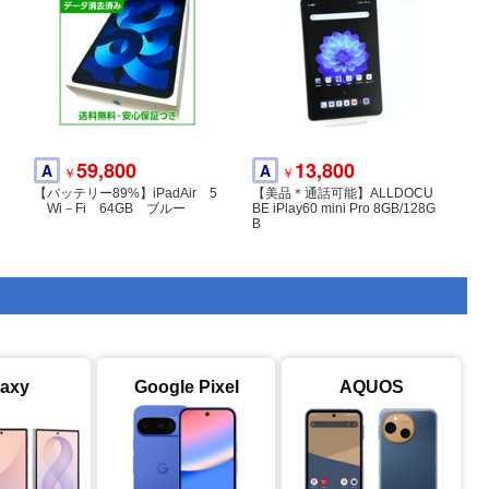
SIMフリー
SIMフリー
SIMフリー
au
29,500
309,800
A
SS
￥
￥
72,000
9,500
59,800
13,800
A
A
A
A
￥
￥
￥
￥
☆iPhone 12 64GB 電池84％SI
Galaxy Z FOLD8 Ultra 512GB
iPhone15
Speed Wi-Fi DOCK 5G 01 ブラ
【バッテリー89%】iPadAir 5
【美品＊通話可能】ALLDOCU
Mフリー◆全国スピード発送◆
グラファイト SIMフリー【新
ック CPS01
Wi－Fi 64GB ブルー
BE iPlay60 mini Pro 8GB/128G
4907
品】
B
laxy
Google Pixel
AQUOS
SoftBank
12,980
38,000
A
A
￥
￥
モバイル市場☆SIMフリー★超
V
iPad Air 第4世代 Wi-Fiモデル 64
美品☆SoftBank iPad 第6世代 3
GB スペースグレイ MYFM2X/A
2GB★シルバー
訳あり品