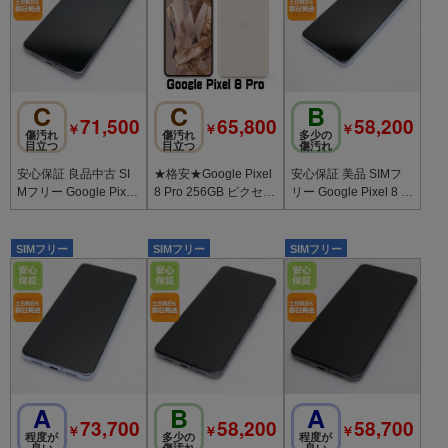
C
C
B
71,500
65,800
58,200
￥
￥
￥
傷汚れ
傷汚れ
多少の
目立つ
目立つ
傷汚れ
安心保証 良品中古 SI
★格安★Google Pixel
安心保証 美品 SIMフ
Mフリー Google Pixel
8 Pro 256GB ピクセル
リー Google Pixel 8 Pr
8 Pro 256GB オブシデ
ポーセリン 400307-
o 128GB ベイ
ィアン
SIMフリー
SIMフリー
SIMフリー
A
B
A
73,700
58,200
58,700
￥
￥
￥
程度が
多少の
程度が
良い
傷汚れ
良い