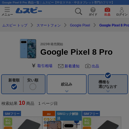
Google Pixel 8 Pro 商品一覧｜ムスビー【中古スマホ・中古タブレット専門のフリマ】
メニュー
ガイド
出品
ログイン
ムスビー トップ
スマートフォン
Google Pixel
Google Pixel 8 Pr
2023年発売開始
Google Pixel 8 Pro
取引相場
新着通知
出品
新着順
安い順
機種を
絞込み
選びなおす
10
検索結果
商品 1 ページ目
SIMフリー
au
SIMロック解除
SIMフリー
済