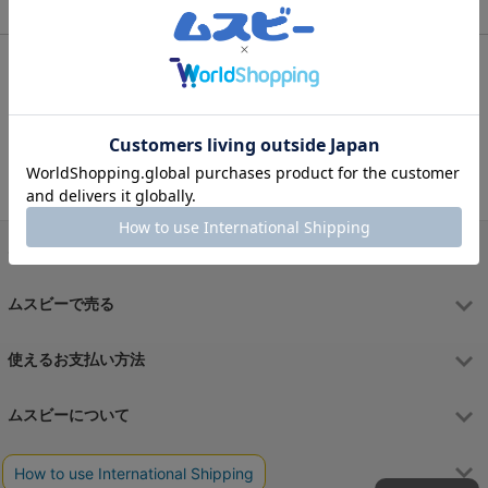
タブレットのリアルタイムランキング
1
4
iPad(第9世代)
11インチiPad Air（M2）
2
5
iPad Pro 12.9インチ（第6世
iPad mini 6
代）
3
iPad(第8世代)
ムスビーで買う
ムスビーで売る
使えるお支払い方法
ムスビーについて
運営会社