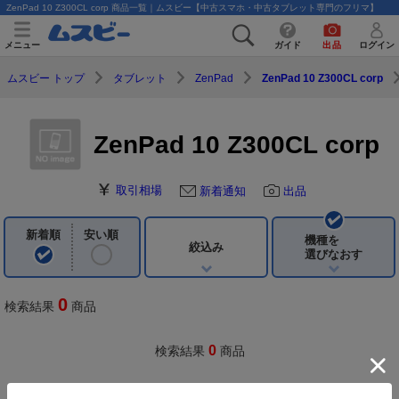
ZenPad 10 Z300CL corp 商品一覧｜ムスビー【中古スマホ・中古タブレット専門のフリマ】
メニュー
ガイド
出品
ログイン
ムスビー トップ
タブレット
ZenPad
ZenPad 10 Z300CL corp
ZenPad 10 Z300CL corp
取引相場
新着通知
出品
新着順
安い順
機種を
絞込み
選びなおす
0
検索結果
商品
0
検索結果
商品