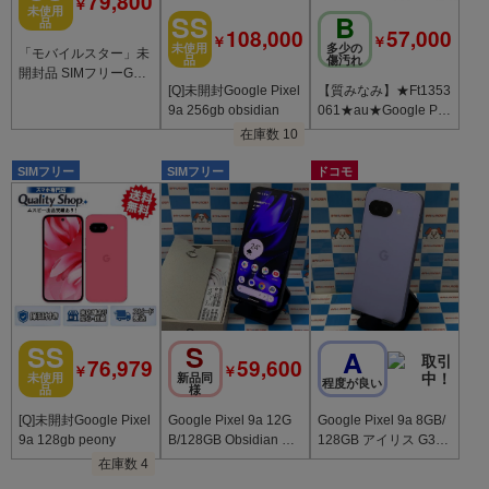
79,800
￥
未使用
SS
B
品
108,000
57,000
￥
￥
未使用
多少の
「モバイルスター」未
品
傷汚れ
開封品 SIMフリーGoo
[Q]未開封Google Pixel
【質みなみ】★Ft1353
gle Pixel9a 128GB Po
9a 256gb obsidian
061★au★Google Pix
rcelain
el 9a 128GB★中古
在庫数 10
SIMフリー
SIMフリー
ドコモ
SS
S
A
76,979
59,600
￥
￥
未使用
新品同
程度が良い
品
様
[Q]未開封Google Pixel
Google Pixel 9a 12G
Google Pixel 9a 8GB/
9a 128gb peony
B/128GB Obsidian GX
128GB アイリス G3Y
Q96 海外版SIMフリ
12 docomo版SIMフリ
在庫数 4
ー