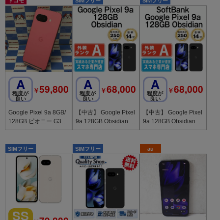
ドコモ
SIMフリー
SIMフリー
A
A
A
59,800
68,000
68,000
￥
￥
￥
程度が
程度が
程度が
良い
良い
良い
Google Pixel 9a 8GB/
【中古】 Google Pixel
【中古】 Google Pixel
128GB ピオニー G3Y
9a 128GB Obsidian g
9a 128GB Obsidian g
12 docomo版SIMフリ
p9a1fbk8mtm
p9a1sbk8mtm
ー
SIMフリー
SIMフリー
au
SS