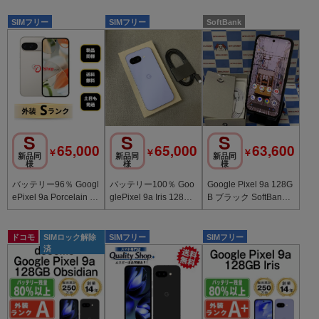
無料
新品同様
SIMフリー
SIMフリー
SoftBank
S
S
S
65,000
65,000
63,600
￥
￥
￥
新品同
新品同
新品同
様
様
様
バッテリー96％ Googl
バッテリー100％ Goo
Google Pixel 9a 128G
ePixel 9a Porcelain 1
glePixel 9a Iris 128GB
B ブラック SoftBank
28GB 国内版SIMフリ
国内版SIMフリー
版SIMフリー 新品同様
ー
ドコモ
SIMロック解除
SIMフリー
SIMフリー
済