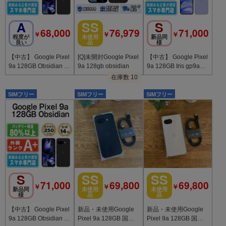
A
SS
S
68,000
76,979
71,000
￥
￥
￥
程度が
未使用
新品同
良い
品
様
【中古】 Google Pixel
[Q]未開封Google Pixel
【中古】 Google Pixel
9a 128GB Obsidian g
9a 128gb obsidian
9a 128GB Iris gp9a1fb
p9a1dbk8mtm
l9mtm
在庫数 10
SIMフリー
SIMフリー
SIMフリー
S
SS
SS
71,000
69,800
69,800
￥
￥
￥
新品同
未使用
未使用
様
品
品
【中古】 Google Pixel
新品・未使用Google
新品・未使用Google
9a 128GB Obsidian g
Pixel 9a 128GB 国内
Pixel 9a 128GB 国内