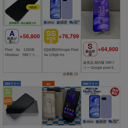
A
SS
56,800
76,799
￥
￥
程度が
未使用
良い
品
S
64,900
￥
Pixel 9a 128GB
[Q]未開封Google Pixel
新品同
様
Obsidian SIMフリ
9a 128gb iris
ー au版
超美品 国内版 SIMフ
リー Google pixel 9a
128GB アイリス色
在庫数 10
SIMフリー
au
SIMフリー