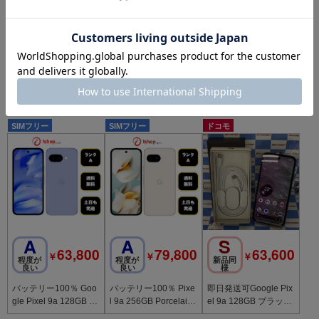
S
S
SS
65,000
65,000
69,600
￥
￥
￥
新品同
新品同
未使用
様
様
品
バッテリー100％ Goo
バッテリー100％ Goo
新品、未使用 Google
gle Pixel 9a 128GB Iri
gle Pixel 9a 128GB Iri
Pixel 9a 128GB Iris 国
s 国内版SIMフリー送
s 国内版SIMフリー送
内版 SIMフリー送料無
料無料
料無料
料
SIMフリー
SIMフリー
ドコモ
A
A
S
63,800
79,800
63,600
￥
￥
￥
程度が
程度が
新品同
良い
良い
様
バッテリー100％ Goo
バッテリー100％ Pixe
即日発送可Google Pix
gle Pixel 9a 128GB Iri
l 9a 256GB Porcelain
el 9a 128GB ブラック
s 国内版 SIMフリー
国内版 SIMフリー送料
docomo版SIMフリー