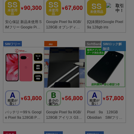
SS
SS
SS
90,300
67,600
￥
￥
未使用
未使用
未使用品
品
品
安心保証 新品未使用 S
Google Pixel 9a 8GB/
[Q]未開封Google Pixel
IMフリー Google Pixel
128GB オブシディア
9a 128gb iris
9a 256GB オブシディ
ン G3Y12 AU版SIMフ
アン
リー開
SIMフリー
au
SoftBank
SIMロック解
除済
A
B
A
63,800
56,800
57,800
￥
￥
￥
程度が
多少の
程度が
良い
傷汚れ
良い
バッテリー99％ Googl
Google Pixel 9a 8GB/
Pixel 9a 128GB
e Pixel 9a 128GB Peo
128GB アイリス G3Y
Obsidian SIMフリ
ny 国内版 SIMフリー
12 AU版SIMフリー
ー ソフトバンク版