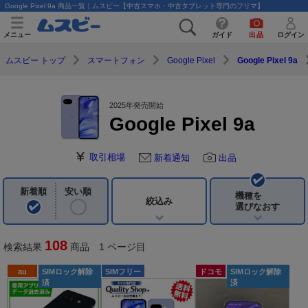
Google Pixel 9a 商品一覧｜ムスビー【中古スマホ・中古タブレット専門のフリマ】
メニュー
ガイド
出品
ログイン
ムスビー トップ
スマートフォン
Google Pixel
Google Pixel 9a
2025年発売開始
Google Pixel 9a
取引相場
新着通知
出品
新着順
安い順
機種を
絞込み
選びなおす
108
検索結果
商品 1 ページ目
au
SIMロック解除
SIMフリー
ドコモ
SIMロック解除
済
済