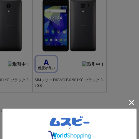
A
程度が良い
901KC ブラック 3
SIMフリー DIGNO BX 901KC ブラック 3
2GB
ページ目
1