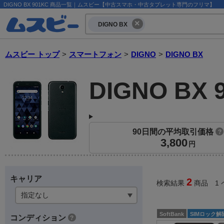
DIGNO BX 901KC 商品一覧｜ムスビー【中古スマホ・中古タブレット専門のフリマ】
DIGNO BX
ムスビー トップ
>
スマートフォン
>
DIGNO
>
DIGNO BX
DIGNO BX 
90日間の平均取引価格
?
3,800
円
キャリア
2
検索結果
商品 1 
SoftBank
SIMロック解
コンディション
?