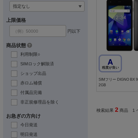
上限価格
円以下
商品状態
?
利用制限○
A
SIMロック解除済
程度が良い
ショップ出品
SIMフリー DIGNO BX 
赤ロム補償
2GB
付属品完備
非正規修理品を除く
2
検索結果
商品 1 
お急ぎの方向け
今日発送
明日発送