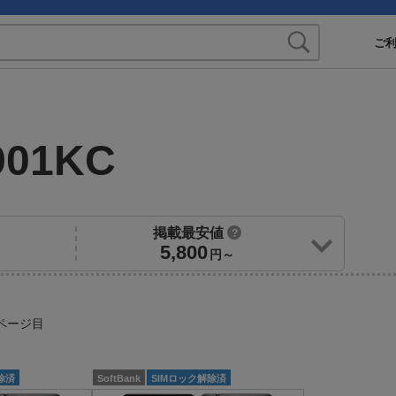
ご
901KC
掲載最安値
?
5,800
円～
ページ目
除済
SoftBank
SIMロック解除済