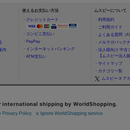
使えるお支払い方法
ムスビーについて
）
クレジットカード
利用規約
ご利用ガイド
コンビニ支払い
よくある質問（F
PayPay
る
メルマガバック
インターネットバンキング
案内
法人様向け 中古
【ムスビー法人
ATM支払い
サイトマップ
カテゴリ一覧
ムスビー X ア
お問合せフォーム
カスタマーサポート営業時間： 月～金 9:00～17:00（土日祝祭日はお休み
査定
地域・行政情報
収益物件
チケット売買
How to buy tickets in Japan
遠征
Copyright © 2006-2026 Wavedash Co., Ltd. All Rights Reserved.
株式会社ウェイブダッシュ