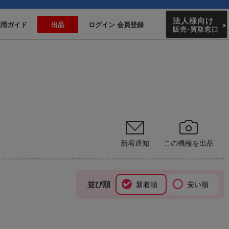
法人様向け
利用ガイド
出品
ログイン 会員登録
販売
・
買取窓口
新着通知
この機種を出品
並び順
新着順
安い順