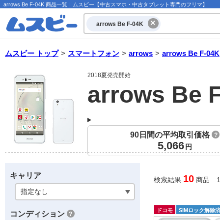
arrows Be F-04K 商品一覧｜ムスビー【中古スマホ・中古タブレット専門のフリマ】
arrows Be F-04K
ムスビー トップ
>
スマートフォン
>
arrows
>
arrows Be F-04K
2018夏発売開始
arrows Be 
90日間の平均取引価格
?
5,066
円
キャリア
10
検索結果
商品 1
ドコモ
SIMロック解除
コンディション
?