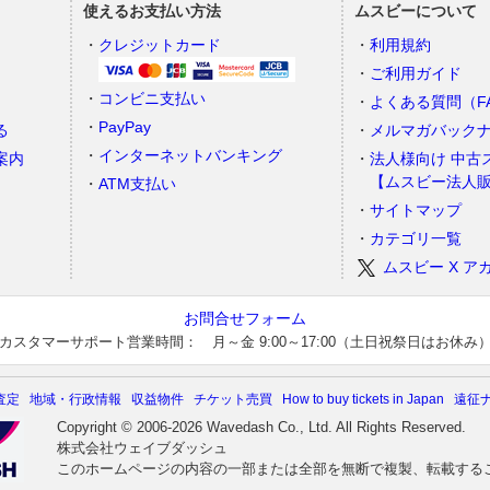
使えるお支払い方法
ムスビーについて
）
クレジットカード
利用規約
ご利用ガイド
コンビニ支払い
よくある質問（F
PayPay
る
メルマガバック
インターネットバンキング
案内
法人様向け 中古
【ムスビー法人
ATM支払い
サイトマップ
カテゴリ一覧
ムスビー X ア
お問合せフォーム
カスタマーサポート営業時間： 月～金 9:00～17:00（土日祝祭日はお休み
査定
地域・行政情報
収益物件
チケット売買
How to buy tickets in Japan
遠征
Copyright © 2006-2026 Wavedash Co., Ltd. All Rights Reserved.
株式会社ウェイブダッシュ
このホームページの内容の一部または全部を無断で複製、転載する