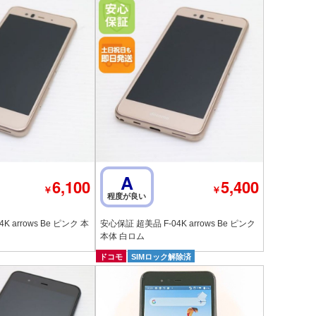
A
6,100
5,400
￥
￥
程度が良い
K arrows Be ピンク 本
安心保証 超美品 F-04K arrows Be ピンク
本体 白ロム
ドコモ
SIMロック解除済