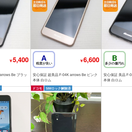
A
B
5,400
6,600
￥
￥
程度が良い
多少の傷汚れ
rrows Be ブラッ
安心保証 超美品 F-04K arrows Be ピンク
安心保証 美品 F-04
本体 白ロム
本体 白ロム
済
ドコモ
SIMロック解除済