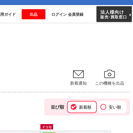
法人様向け
利用ガイド
出品
ログイン 会員登録
販売
・
買取窓口
新着通知
この機種を出品
並び順
新着順
安い順
ドコモ