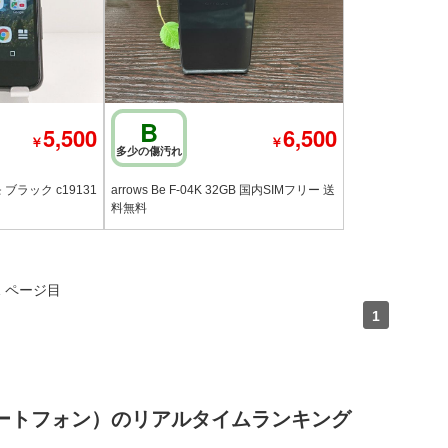
B
5,500
6,500
￥
￥
多少の傷汚れ
コモ ブラック c19131
arrows Be F-04K 32GB 国内SIMフリー 送
料無料
 ページ目
1
スマートフォン）のリアルタイムランキング