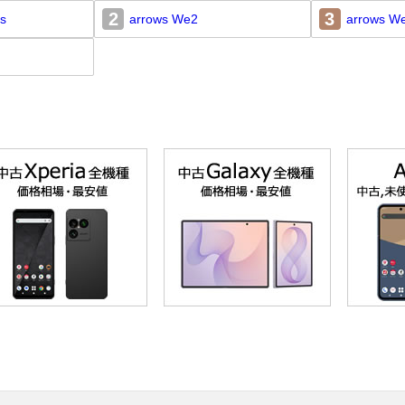
2
3
us
arrows We2
arrows W