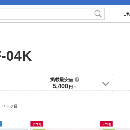
ご
F-04K
掲載最安値
?
5,400
円～
 ページ目
済
ドコモ
ドコモ