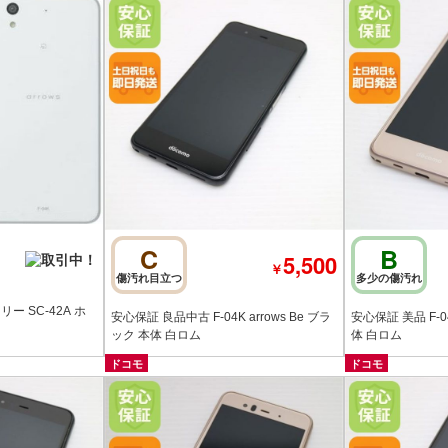
C
B
5,500
￥
傷汚れ目立つ
多少の傷汚れ
ー SC-42A ホ
安心保証 良品中古 F-04K arrows Be ブラ
安心保証 美品 F-04
ック 本体 白ロム
体 白ロム
ドコモ
ドコモ