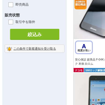
即売商品
販売状態
取引中を除外
絞込み
A
この条件で新着通知を受け取る
程度が良い
安心保証 超美品 F-04K a
ク 本体 白ロム
ドコモ
SIMロック解除