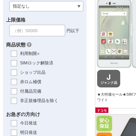
上限価格
円以下
商品状態
?
利用制限○
SIMロック解除済
ショップ出品
J
赤ロム補償
ジャンク品
付属品完備
★大特価セール★SIMフリ
ワイト
非正規修理品を除く
ドコモ
お急ぎの方向け
今日発送
明日発送