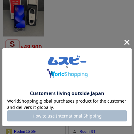
S
49,900
￥
新品同
様
新品同様 SIMフリー R
edmi Note 15 5G 256
GB グレイシャーブル
ー色
1
検索結果
商品 1 ページ目
1
Xiaomi（スマートフォン）のリアルタイムランキング
1
4
Redmi 15 5G
Redmi 9T