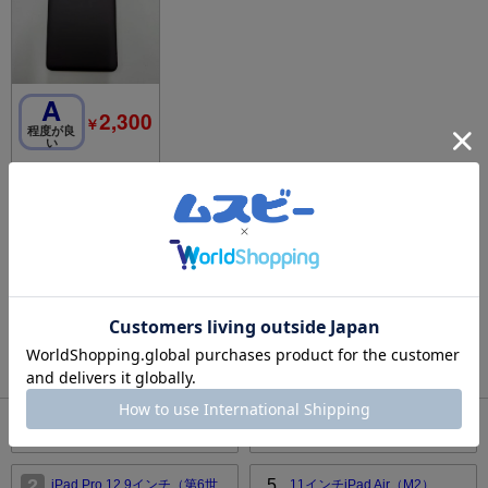
A
2,300
￥
程度が良
い
爆速発送ASUS MeMO
Pad 7 ME171C 16GB
ブラック k01u 訳あり
品
1
検索結果
商品 1 ページ目
1
タブレットのリアルタイムランキング
1
4
iPad(第9世代)
iPad(A16)
2
5
iPad Pro 12.9インチ（第6世
11インチiPad Air（M2）