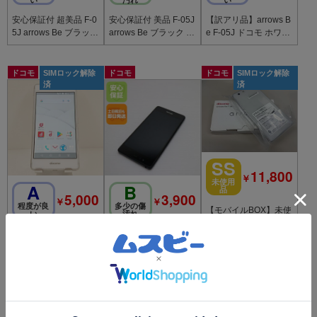
安心保証付 超美品 F-0
安心保証付 美品 F-05J
【訳アリ品】arrows B
5J arrows Be ブラック
arrows Be ブラック 白
e F-05J ドコモ ホワイ
白ロム 中古本体
ロム 中古本体
ト c19848
ドコモ
SIMロック解除
ドコモ
ドコモ
SIMロック解除
済
済
SS
11,800
￥
未使用
A
B
品
5,000
3,900
￥
￥
程度が良
多少の傷
【モバイルBOX】未使
い
汚れ
用品 SIMフリー arrow
arrows Be F-05J ドコ
安心保証付 美品 F-05J
s Be F-05J White
モ ホワイト c19847
arrows Be ブラック 白
ロム 中古本体
ドコモ
ドコモ
ドコモ