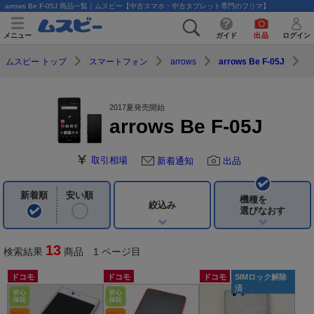
arrows Be F-05J 商品一覧｜ムスビー【中古スマホ・中古タブレット専門のフリマ】
メニュー
ガイド
出品
ログイン
ムスビー トップ
スマートフォン
arrows
arrows Be F-05J
2017夏発売開始
arrows Be F-05J
取引相場
新着通知
出品
新着順
安い順
機種を
絞込み
選びなおす
13
検索結果
商品 1 ページ目
ドコモ
ドコモ
ドコモ
SIMロック解除
済