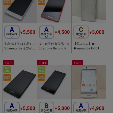
A
A
C
5,500
4,500
3,000
￥
￥
￥
程度が良
程度が良
傷汚れ目
い
い
立つ
安心保証付 超美品 F-0
安心保証付 超美品 F-0
【質みなみ】◆ドコモ
5J arrows Be ホワイト
5J arrows Be レッド
◆arrows Be F-05J ホ
白ロム 中古本体
白ロム 中古本体
ワイト
ドコモ
ドコモ
ドコモ
A
B
A
5,500
5,000
4,900
￥
￥
￥
程度が良
多少の傷
程度が良
い
汚れ
い