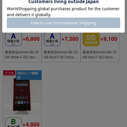
A
A
SS
6,800
7,300
9,100
￥
￥
￥
程度が良
程度が良
未使用品
い
い
爆速発送arrows Be 16
爆速発送arrows Be 16
爆速発送arrows Be 16
GB White F-05J doco
GB Red F-05J docom
GB Red F-05J docom
mo版SIMフリー
o版SIMフリー 極美品
o版 新品未使用
ドコモ
SIMロック解除
済
B
4,800
￥
多少の傷