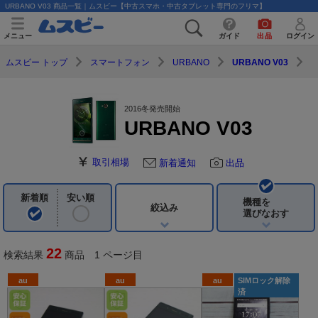
URBANO V03 商品一覧｜ムスビー【中古スマホ・中古タブレット専門のフリマ】
メニュー
ガイド
出品
ログイン
ムスビー トップ
スマートフォン
URBANO
URBANO V03
2016冬発売開始
URBANO V03
取引相場
新着通知
出品
新着順
安い順
機種を
絞込み
選びなおす
22
検索結果
商品 1 ページ目
au
au
au
SIMロック解除
済