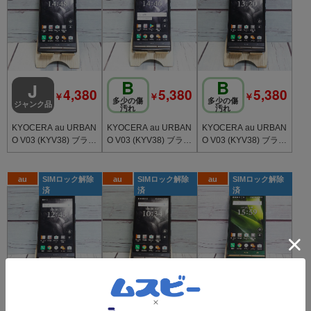
B
B
J
4,380
5,380
5,380
￥
￥
￥
多少の傷
多少の傷
ジャンク品
汚れ
汚れ
KYOCERA au URBAN
KYOCERA au URBAN
KYOCERA au URBAN
O V03 (KYV38) ブラッ
O V03 (KYV38) ブラッ
O V03 (KYV38) ブラッ
ク [訳あり] 747
ク 775
ク 336
au
SIMロック解除
au
SIMロック解除
au
SIMロック解除
済
済
済
C
B
B
4,680
5,380
6,380
￥
￥
￥
傷汚れ目
多少の傷
多少の傷