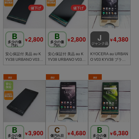
B
B
J
2,800
2,800
4,380
￥
￥
￥
多少の傷
多少の傷
ジャンク品
汚れ
汚れ
安心保証付 美品 au K
安心保証付 美品 au K
KYOCERA au URBAN
YV38 URBANO V03
YV38 URBANO V03
O V03 KYV38 ブラッ
ブリティッシュグリー
ブリティッシュグリー
ク [訳あり] 224
ン 中古本体
ン 中古本体
au
au
au
B
C
B
3,900
4,680
6,380
￥
￥
￥
多少の傷
傷汚れ目
多少の傷
汚れ
立つ
汚れ