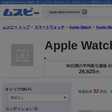
Apple Watch Series 8 商品一覧｜ムスビー【中古スマホ・中古タブレット専門のフリマ】
Apple Watch Series 8
ムスビー トップ
>
スマートウォッチ
>
Apple Watch
>
Apple Wa
Apple Watch
90日間の平均取引価格
?
26,625
円
キャリア/Wi-Fi
32
検索結果
商品 1
コンディション
?