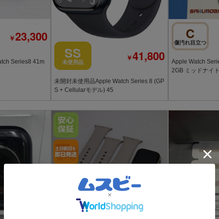
C
23,300
￥
傷汚れ目立つ
SS
41,800
￥
h Series8 41m
Apple Watch Se
未使用品
2GB ミッドナイト 
未開封未使用品Apple Watch Series 8 (GP
S + Cellularモデル) 45