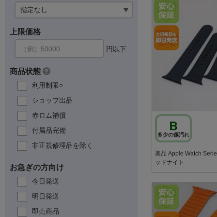
上限価格
円以下
商品状態
?
利用制限○
ショップ出品
赤ロム補償
B
付属品完備
多少の傷汚れ
非正規修理品を除く
美品 Apple Watch Seri
ッドナイト
お急ぎの方向け
今日発送
明日発送
即売商品