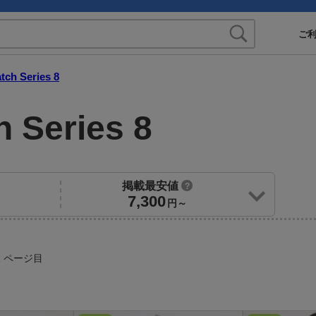
ご
tch Series 8
 Series 8
掲載最安値
?
7,300
円～
 ページ目