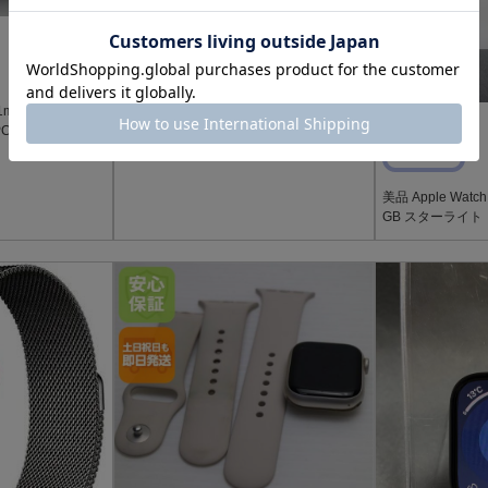
B
22,800
23,300
￥
￥
多少の傷汚れ
8 41mm GPSモデル 3
安心保証 美品 Apple Watch Series8 41m
A
C3L
m GPS スターライト
程度が良い
美品 Apple Watc
GB スターライト