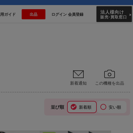
法人様向け
利用ガイド
出品
ログイン 会員登録
販売
・
買取窓口
新着通知
この機種を出品
並び順
新着順
安い順