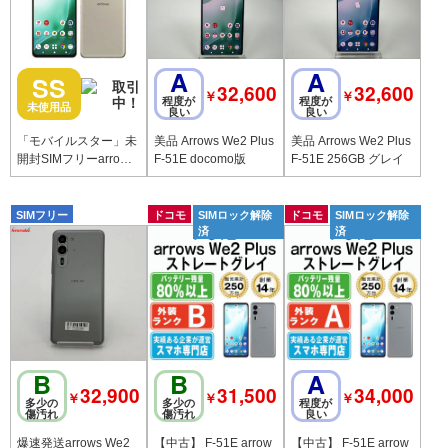
A
A
SS
32,600
32,600
￥
￥
程度が
程度が
未使用品
良い
良い
「モバイルスター」未
美品 Arrows We2 Plus
美品 Arrows We2 Plus
開封SIMフリーarrows
F-51E docomo版
F-51E 256GB グレイ
We2 Plus M06 シャン
パンシルバー
SIMフリー
ドコモ
SIMロック解除
ドコモ
SIMロック解除
済
済
B
B
A
32,900
31,500
34,000
￥
￥
￥
多少の
多少の
程度が
傷汚れ
傷汚れ
良い
爆速発送arrows We2
【中古】 F-51E arrow
【中古】 F-51E arrow