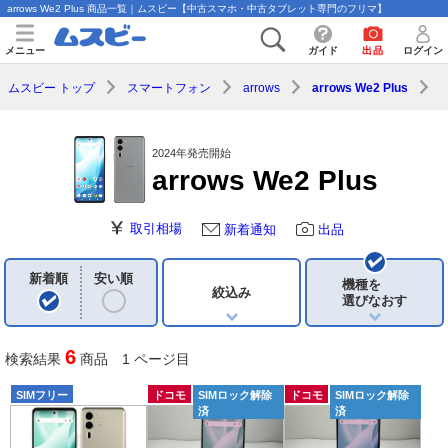
arrows We2 Plus 商品一覧｜ムスビー【中古スマホ・中古タブレット専門のフリマ】
メニュー
ガイド
出品
ログイン
ムスビー トップ
スマートフォン
arrows
arrows We2 Plus
2024年発売開始
arrows We2 Plus
取引相場
新着通知
出品
新着順
安い順
機種を
絞込み
選びなおす
6
検索結果
商品 1 ページ目
SIMフリー
ドコモ
SIMロック解除
ドコモ
SIMロック解除
済
済