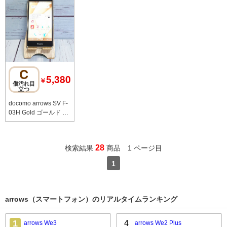
C
5,380
￥
傷汚れ目
立つ
docomo arrows SV F-
03H Gold ゴールド 66
2
28
検索結果
商品 1 ページ目
1
arrows（スマートフォン）のリアルタイムランキング
1
4
arrows We3
arrows We2 Plus