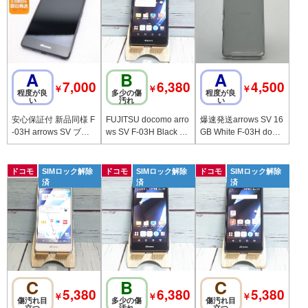
A
B
A
7,000
6,380
4,500
￥
￥
￥
程度が良
多少の傷
程度が良
い
汚れ
い
安心保証付 新品同様 F
FUJITSU docomo arro
爆速発送arrows SV 16
-03H arrows SV ブラ
ws SV F-03H Black 99
GB White F-03H doco
ック 中古本体
8
mo版SIMフリー
ドコモ
SIMロック解除
ドコモ
SIMロック解除
ドコモ
SIMロック解除
済
済
済
C
B
C
5,380
6,380
5,380
￥
￥
￥
傷汚れ目
多少の傷
傷汚れ目
立つ
汚れ
立つ