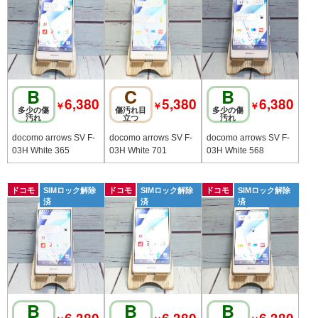
B
C
B
6,380
5,380
6,380
￥
￥
￥
多少の傷
傷汚れ目
多少の傷
汚れ
立つ
汚れ
docomo arrows SV F-
docomo arrows SV F-
docomo arrows SV F-
03H White 365
03H White 701
03H White 568
ドコモ
SIMロック解除
ドコモ
SIMロック解除
ドコモ
SIMロック解除
済
済
済
B
B
B