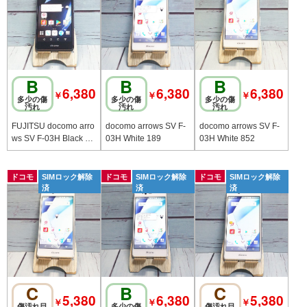
B
B
B
6,380
6,380
6,380
￥
￥
￥
多少の傷
多少の傷
多少の傷
汚れ
汚れ
汚れ
FUJITSU docomo arro
docomo arrows SV F-
docomo arrows SV F-
ws SV F-03H Black 62
03H White 189
03H White 852
2
ドコモ
SIMロック解除
ドコモ
SIMロック解除
ドコモ
SIMロック解除
済
済
済
C
B
C
5,380
6,380
5,380
￥
￥
￥
傷汚れ目
多少の傷
傷汚れ目