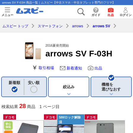
arrows SV F-03H 商品一覧｜ムスビー【中古スマホ・中古タブレット専門のフリマ】
メニュー
ガイド
出品
ログイン
ムスビー トップ
スマートフォン
arrows
arrows SV
2016夏発売開始
arrows SV F-03H
取引相場
新着通知
出品
新着順
安い順
機種を
絞込み
選びなおす
28
検索結果
商品 1 ページ目
ドコモ
ドコモ
SIMロック解除
ドコモ
済