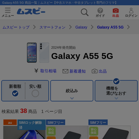
Galaxy A55 5G 商品一覧｜ムスビー【中古スマホ・中古タブレット専門のフリマ】
メニュー
ガイド
出品
ログイン
ムスビー トップ
スマートフォン
Galaxy
Galaxy A55 5G
2024年発売開始
Galaxy A55 5G
取引相場
新着通知
出品
新着順
安い順
機種を
絞込み
選びなおす
38
検索結果
商品 1 ページ目
au
SIMロック解除
SIMフリー
SIMフリー
済