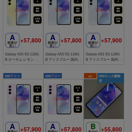
A
A
A
57,800
57,800
57,900
￥
￥
￥
程度が
程度が
程度が
良い
良い
良い
Galaxy A55 5G 128G
Galaxy A55 5G 128G
Galaxy A55 5G 128G
B オーサム レモン 国
B アイスブルー 国内版
B アイスブルー 国内版
内版 SIMフリー 送料
SIMフリー 送料無料
SIMフリー 送料無料
無料
SIMフリー
SIMフリー
au
SIMロック解除
済
A
A
B
57,900
57,800
55,800
￥
￥
￥
程度が
程度が
多少の