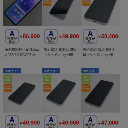
A
A
A
56,800
49,900
50,400
￥
￥
￥
程度が
程度が
程度が
良い
良い
良い
★利用制限〇★ Galax
安心保証 超美品 SIM
安心保証 新品同様 SI
y A55 5G SCG27 オー
フリー Galaxy A55 5G
Mフリー Galaxy A55 5
サムアイスブルー SIM
ライラック
G ライラック
ロック解除済
SIMフリー
SIMフリー
SIMフリー
A
A
A
49,900
49,900
47,000
￥
￥
￥
程度が
程度が
程度が
良い
良い
良い