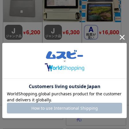
A
J
J
6,200
6,300
16,800
￥
￥
￥
程度が
ジャンク品
ジャンク品
良い
SurfaceGo 第1世代 4
Surface Go 4415Y 1.6
Surface Go1 64GB プ
GB/64GB プラチナ 18
GHz 8GB 128GB シル
ラチナ MHN-00017 K
24 4415Y 1.60GHz 1.
バー MCZ-00032 ジ
CS-00039（専用キー
ボード）
3
検索結果
商品 1 ページ目
1
タブレットのリアルタイムランキング
1
4
iPad(第9世代)
iPad Pro 12.9インチ（第4世
代）