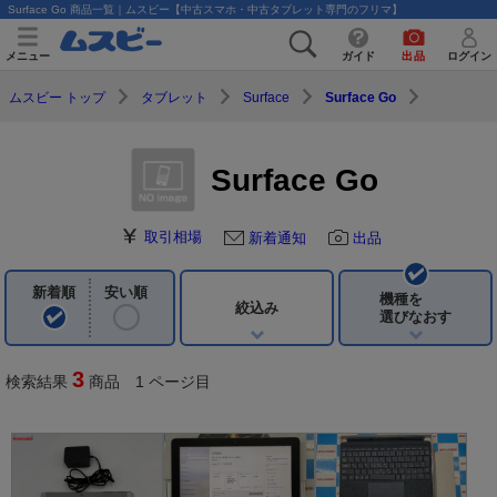
Surface Go 商品一覧｜ムスビー【中古スマホ・中古タブレット専門のフリマ】
メニュー
ガイド
出品
ログイン
ムスビー トップ
タブレット
Surface
Surface Go
Surface Go
取引相場
新着通知
出品
新着順
安い順
機種を
絞込み
選びなおす
3
検索結果
商品 1 ページ目