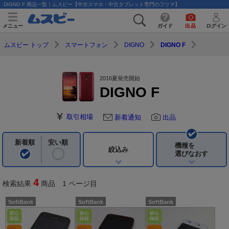
DIGNO F 商品一覧｜ムスビー【中古スマホ・中古タブレット専門のフリマ】
メニュー
ガイド
出品
ログイン
ムスビー トップ
スマートフォン
DIGNO
DIGNO F
2016夏発売開始
DIGNO F
取引相場
新着通知
出品
新着順
安い順
機種を
絞込み
選びなおす
4
検索結果
商品 1 ページ目
SoftBank
SoftBank
SoftBank