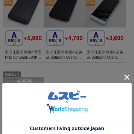
A
A
A
5,900
4,700
3,600
￥
￥
￥
程度が良
程度が良
程度が良
い
い
い
安心保証付 判定○ 新品
安心保証付 判定○ 超美
安心保証付 判定○ 超美
同様 SoftBank 503KC
品 SoftBank 503KC DI
品 SoftBank 503KC DI
DIGNO F ブラック 中
GNO F レッド 中古本
GNO F ホワイト 中古
古本体
体
本体
SoftBank
C
4,680
￥
傷汚れ目
立つ