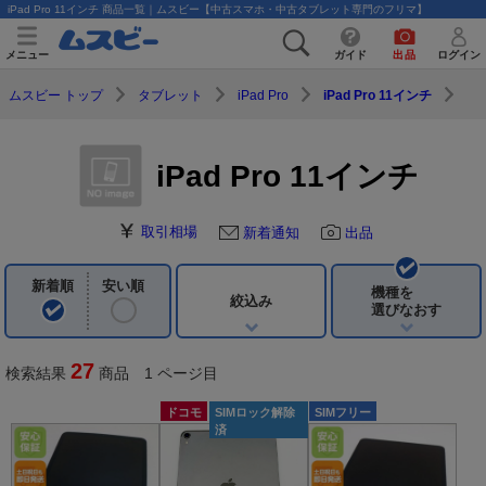
iPad Pro 11インチ 商品一覧｜ムスビー【中古スマホ・中古タブレット専門のフリマ】
メニュー
ガイド
出品
ログイン
ムスビー トップ
タブレット
iPad Pro
iPad Pro 11インチ
iPad Pro 11インチ
取引相場
新着通知
出品
新着順
安い順
機種を
絞込み
選びなおす
27
検索結果
商品 1 ページ目
ドコモ
SIMロック解除
SIMフリー
済