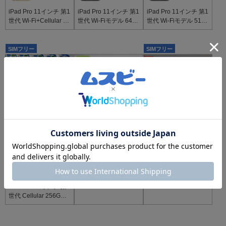
iPad Pro 11インチ 第1
iPad Pro 11インチ 第1
iPad Pro 11インチ 第1
世代 Wi-Fi+Cellular 64
世代 Wi-Fiモデル 64G
世代 Wi-Fiモデル 512
GB スペースグレイ M
B スペースグレイ MT
GB スペースグレイ M
U
XN2J/A
TXT2J/
SIMフリー
SIMフリー
B
A
45,400
45,800
￥
￥
多少の
程度が
傷汚れ
良い
J
48,000
￥
安心保証 美品 iPad Pr
爆速発送iPad Pro 11
ジャンク
品
o 11インチ Wi-Fi 256
インチ 第1世代 64GB
GB シルバー 本体
MU0U2J/A SoftBank
iPad Pro 11インチ 第1
版SIM
世代 Cellular 256GB
シルバー 使用可能