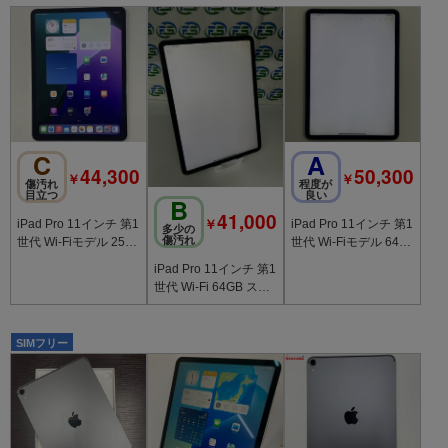
C
A
44,300
50,300
￥
￥
傷汚れ
程度が
目立つ
良い
B
41,000
￥
iPad Pro 11インチ 第1
iPad Pro 11インチ 第1
多少の
傷汚れ
世代 Wi-Fiモデル 256
世代 Wi-Fiモデル 64G
GB MTXR2J/A A1980
B MTXN2J/A 訳あり品
iPad Pro 11インチ 第1
世代 Wi-Fi 64GB スペ
ースグレイ BT87% 訳
アリ
SIMフリー