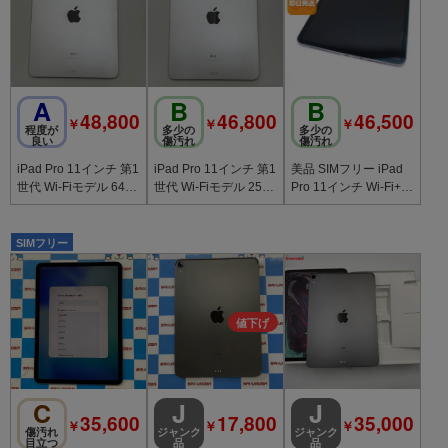
A
B
B
48,800
46,800
46,500
￥
￥
￥
程度が
多少の
多少の
良い
傷汚れ
傷汚れ
iPad Pro 11インチ 第1
iPad Pro 11インチ 第1
美品 SIMフリー iPad
世代 Wi-Fiモデル 64G
世代 Wi-Fiモデル 256
Pro 11インチ Wi-Fi+セ
B シルバー 3E149J/A
GB シルバー NTXR2J/
ルラー 256GB スペー
訳あ
A 訳
スグレイ
SIMフリー
C
J
J
35,600
17,800
35,000
￥
￥
￥
傷汚れ
ジャンク
ジャンク
目立つ
品
品