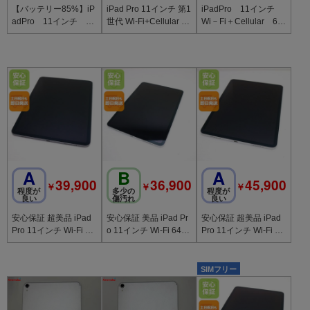
【バッテリー85%】iP
iPad Pro 11インチ 第1
iPadPro 11インチ
adPro 11インチ Wi
世代 Wi-Fi+Cellular 51
Wi－Fi＋Cellular 64
－Fi＋Cellular 256G
2GB スペースグレイ
GB スペースグレイ
B
M
A
B
A
39,900
36,900
45,900
￥
￥
￥
程度が
多少の
程度が
良い
傷汚れ
良い
安心保証 超美品 iPad
安心保証 美品 iPad Pr
安心保証 超美品 iPad
Pro 11インチ Wi-Fi 64
o 11インチ Wi-Fi 64G
Pro 11インチ Wi-Fi 25
GB スペースグレイ 本
B シルバー 本体
6GB シルバー 本体
体
SIMフリー