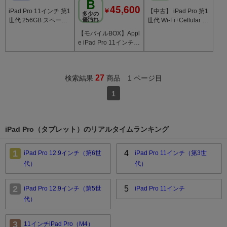
B
45,600
￥
iPad Pro 11インチ 第1
【中古】 iPad Pro 第1
多少の
傷汚れ
世代 256GB スペース
世代 Wi-Fi+Cellular 51
グレイ MU102J/A AU
2GB 11インチ シルバ
【モバイルBOX】Appl
版SIM
ー A1934 ipdpmtm134
e iPad Pro 11インチ
WiFi 512GB シルバー
27
検索結果
商品 1 ページ目
1
iPad Pro（タブレット）のリアルタイムランキング
1
4
iPad Pro 12.9インチ（第6世
iPad Pro 11インチ（第3世
代）
代）
2
5
iPad Pro 12.9インチ（第5世
iPad Pro 11インチ
代）
3
11インチiPad Pro（M4）