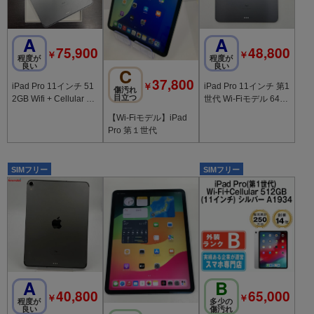
A
A
75,900
48,800
￥
￥
程度が
程度が
良い
良い
C
37,800
￥
iPad Pro 11インチ 51
iPad Pro 11インチ 第1
傷汚れ
目立つ
2GB Wifi + Cellular SI
世代 Wi-Fiモデル 64G
Mフリー 送料無料
B スペースグレイ MT
【Wi-Fiモデル】iPad
XN2J/A
Pro 第１世代
SIMフリー
SIMフリー
A
B
40,800
65,000
￥
￥
程度が
多少の
良い
傷汚れ