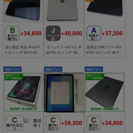
B
J
A
34,600
40,000
37,200
￥
￥
￥
多少の
ジャンク
程度が
傷汚れ
品
良い
安心保証 美品 iPad Pr
【バッテリー97％】iP
超美品 SIMフリー iPa
o 11インチ Wi-Fi 64G
ad Pro 11インチ WiFi
d Pro 11インチ Wi-Fi
B スペースグレイ 本体
＋Cellular 64GB
+セルラー 64GB スペ
ースグレイ
SIMフリー
SIMフリー
SIMフリー
C
C
C
59,300
34,800
￥
￥
傷汚れ目立
傷汚れ
傷汚れ
つ
目立つ
目立つ