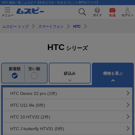
HTC 商品一覧｜ムスビー【中古スマホ・中古タブレット専門のフリマ】
メニュー
ガイド
出品
ログイン
ムスビー トップ
スマートフォン
HTC
HTC
シリーズ
新着順
安い順
絞込み
機種を選ぶ
HTC Desire 22 pro
(1件)
HTC U11 life
(0件)
HTC 10 HTV32
(2件)
HTC J butterfly HTV31
(0件)