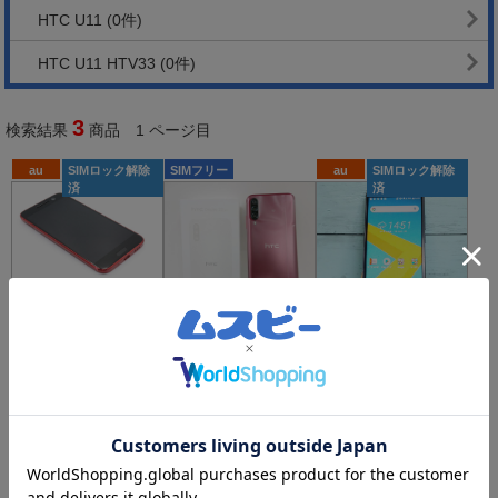
HTC U11
(0件)
HTC U11 HTV33
(0件)
3
検索結果
商品 1 ページ目
au
SIMロック解除
SIMフリー
au
SIMロック解除
済
済
B
5,800
￥
多少の傷
汚れ
J
C
14,000
8,380
￥
￥
HTC 10 HTV32 カメリ
ジャンク
傷汚れ目
品
立つ
アレッド SIMロック解
除済み Bランク
【ジャンク品】HTC D
au HTC 10 HTV32 au
esire 22 pro SIMフリ
カーボングレー 787
ー サルサ・レッド n0
9889