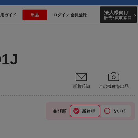
法人様向け
利用ガイド
出品
ログイン 会員登録
販売
・
買取窓口
01J
新着通知
この機種を出品
並び順
新着順
安い順