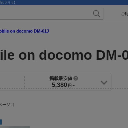
ト専門のフリマ】
ご
obile on docomo DM-01J
ile on docomo DM-
掲載最安値
?
5,380
円～
ページ目
済