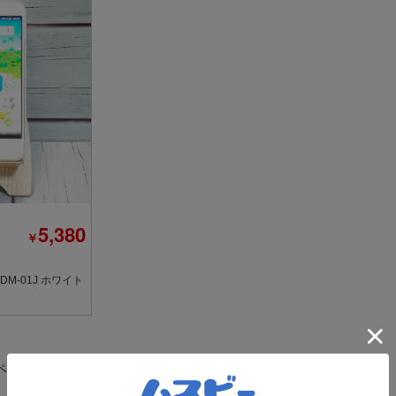
5,380
￥
le DM-01J ホワイト
ページ目
1