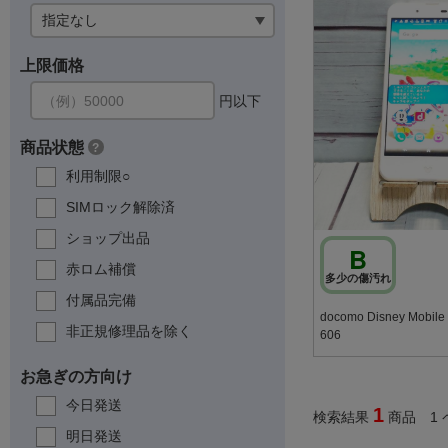
上限価格
円以下
商品状態
?
利用制限○
SIMロック解除済
ショップ出品
B
赤ロム補償
多少の傷汚れ
付属品完備
docomo Disney Mobi
非正規修理品を除く
606
お急ぎの方向け
今日発送
1
検索結果
商品 1 
明日発送