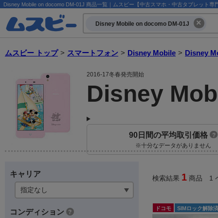
Disney Mobile on docomo DM-01J 商品一覧｜ムスビー【中古スマホ・中古タブレッ
Disney Mobile on docomo DM-01J
ムスビー トップ
>
スマートフォン
>
Disney Mobile
>
Disney M
2016-17冬春発売開始
Disney Mob
90日間の平均取引価格
?
※十分なデータがありません
キャリア
1
検索結果
商品 1 
ドコモ
SIMロック解除
コンディション
?