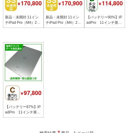
170,800
170,900
114,800
￥
￥
￥
多少
未使用
未使用
の傷
品
品
汚れ
新品・未開封 11イン
新品・未開封 11イン
【バッテリー90%】iP
チiPad Pro（M4）256
チiPad Pro（M4）256
adPro 11インチ第5
GB ブラック Wi-Fiモ
GB ブラック Wi-Fiモ
世代 Wi－Fi 256GB
デル
デル
スペースブラック
C
97,800
￥
傷汚れ
目立つ
【バッテリー87%】iP
adPro 11インチ第5
世代 Wi－Fi 256GB
シルバー
7