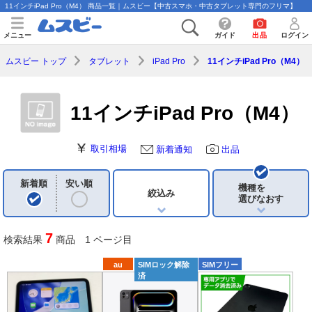
11インチiPad Pro（M4） 商品一覧｜ムスビー【中古スマホ・中古タブレット専門のフリマ】
メニュー
ガイド
出品
ログイン
ムスビー トップ
タブレット
iPad Pro
11インチiPad Pro（M4）
11インチiPad Pro（M4）
取引相場
新着通知
出品
新着順
安い順
機種を
絞込み
選びなおす
7
検索結果
商品 1 ページ目
au
SIMロック解除
SIMフリー
済