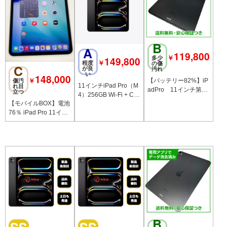
B
A
119,800
￥
149,800
多少
￥
程度
の傷
C
が良
汚れ
い
148,000
￥
【バッテリー82%】iP
傷汚
11インチiPad Pro（M
れ目
adPro 11インチ第5
立つ
4）256GB Wi-Fi + Cel
世代 Wi－Fi＋Cellul
【モバイルBOX】電池
lularモデル
ar 256GB
76％ iPad Pro 11イン
チ（M4）512GB Wi-Fi
ブラック
B
SS
SS