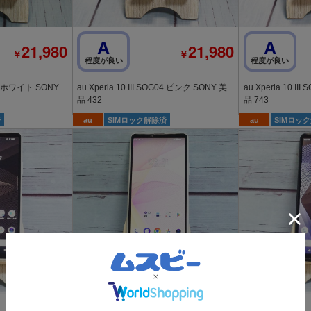
A
A
21,980
21,980
￥
￥
程度が良い
程度が良い
au Xperia 10 III SOG04 ピンク SONY 美
au Xperia 10 III SOG04 ブルー SONY 美
品 432
品 743
済
au
SIMロック解除済
au
SIMロッ