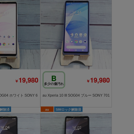
B
19,980
19,980
￥
￥
多少の傷汚れ
I SOG04 ホワイト SONY 6
au Xperia 10 III SOG04 ブルー SONY 701
ク解除済
au
SIMロック解除済