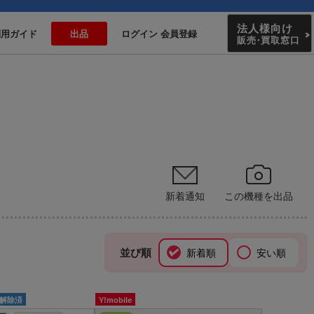
法人様向け
利用ガイド
出品
ログイン 会員登録
販売
・
買取窓口
新着通知
この機種を出品
並び順
新着順
安い順
ク解除済
Y!mobile