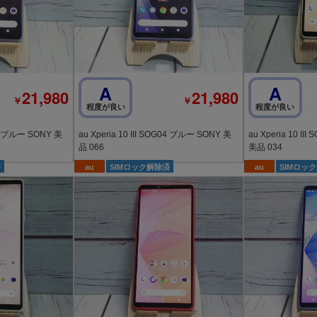
A
A
21,980
21,980
￥
￥
程度が良い
程度が良い
au Xperia 10 III SOG04 ブルー SONY 美
au Xperia 10 III SOG04 ホワイト SONY
品 066
美品 034
済
au
SIMロック解除済
au
SIMロッ