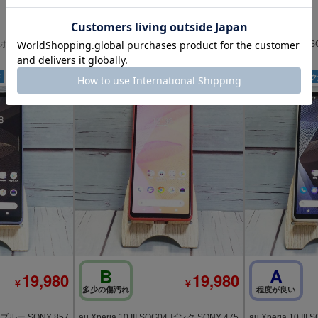
A
B
19,980
21,980
￥
￥
程度が良い
多少の傷汚れ
04 ホワイト SONY 3
au Xperia 10 III SOG04 ホワイト SONY
美品 657
済
au
SIMロック解除済
au
SIMロッ
B
A
19,980
19,980
￥
￥
多少の傷汚れ
程度が良い
au Xperia 10 III SOG04 ブルー SONY 857
au Xperia 10 III SOG04 ピンク SONY 475
au Xperia 10 I