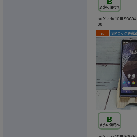
B
多少の傷汚れ
au Xperia 10 III SOG
38
au
SIMロック解除
B
多少の傷汚れ