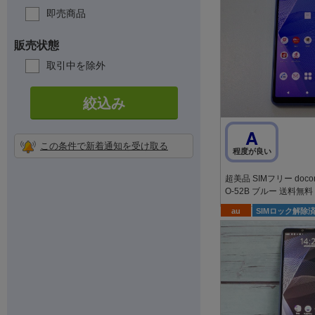
即売商品
販売状態
取引中を除外
絞込み
A
この条件で新着通知を受け取る
程度が良い
超美品 SIMフリー docomo X
O-52B ブルー 送料無料
au
SIMロック解除