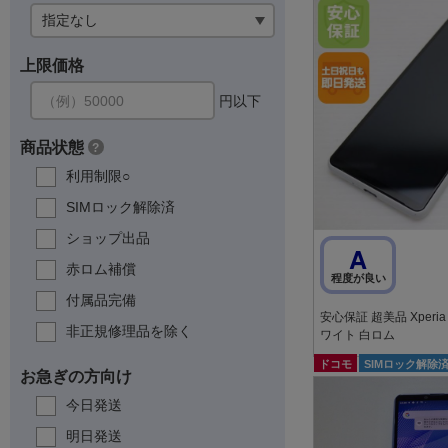
上限価格
円以下
商品状態
?
利用制限○
SIMロック解除済
ショップ出品
A
赤ロム補償
程度が良い
付属品完備
安心保証 超美品 Xperia 10
非正規修理品を除く
ワイト 白ロム
ドコモ
SIMロック解除
お急ぎの方向け
今日発送
明日発送