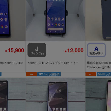
J
A
15,900
12,000
￥
￥
ジャンク品
程度が良い
peria 10 III S
Xperia 10 III 128GB ブルー SIMフリー
爆速発送Xperia 10
2B docomo版S
済
au
SIMロック解除済
au
SIMロッ