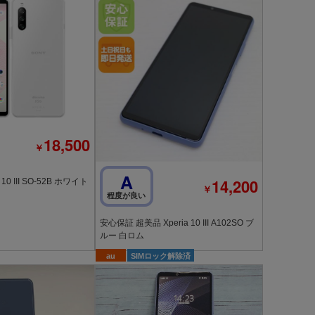
18,500
￥
A
14,200
10 III SO-52B ホワイト
￥
程度が良い
安心保証 超美品 Xperia 10 III A102SO ブ
ルー 白ロム
au
SIMロック解除済