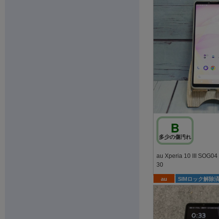
B
多少の傷汚れ
au Xperia 10 III SOG
30
au
SIMロック解除