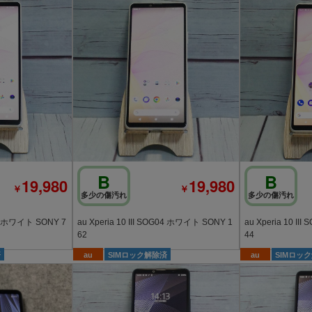
B
B
19,980
19,980
￥
￥
多少の傷汚れ
多少の傷汚れ
04 ホワイト SONY 7
au Xperia 10 III SOG04 ホワイト SONY 1
au Xperia 10 II
62
44
済
au
SIMロック解除済
au
SIMロッ