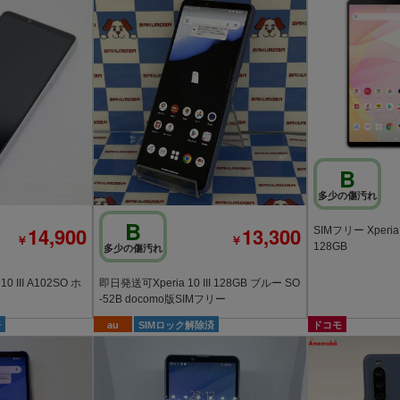
B
多少の傷汚れ
B
14,900
13,300
SIMフリー Xperia 
￥
￥
128GB
多少の傷汚れ
 III A102SO ホ
即日発送可Xperia 10 III 128GB ブルー SO
-52B docomo版SIMフリー
済
au
SIMロック解除済
ドコモ