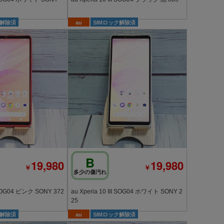
ク解除済
au
SIMロック解除済
B
19,980
19,980
￥
￥
多少の傷汚れ
au Xperia 10 III SOG04 ピンク SONY 372
au Xperia 10 III SOG04 ホワイト SONY 2
25
ク解除済
au
SIMロック解除済