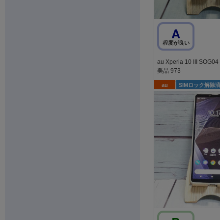
A
程度が良い
au Xperia 10 III SOG04 ホワイト SONY
美品 973
au
SIMロック解除