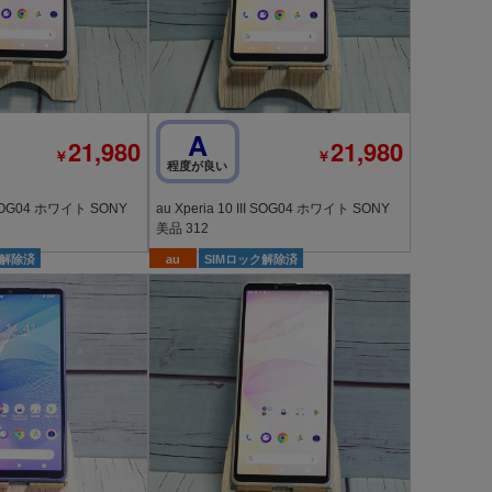
A
21,980
21,980
￥
￥
程度が良い
au Xperia 10 III SOG04 ホワイト SONY
美品 312
ク解除済
au
SIMロック解除済