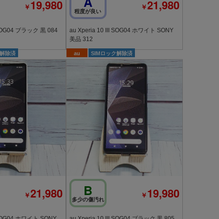
A
19,980
21,980
￥
￥
程度が良い
au Xperia 10 III SOG04 ブラック 黒 084
au Xperia 10 III SOG04 ホワイト SONY
美品 312
ク解除済
au
SIMロック解除済
B
21,980
19,980
￥
￥
多少の傷汚れ
II SOG04 ホワイト SONY
au Xperia 10 III SOG04 ブラック 黒 805