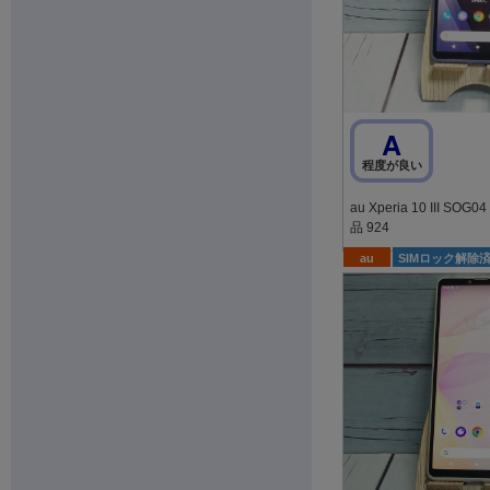
A
程度が良い
au Xperia 10 III SOG04 ブルー SONY 美
品 924
au
SIMロック解除