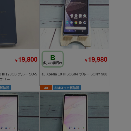
B
19,800
19,980
￥
￥
多少の傷汚れ
 III 128GB ブルー SO-5
au Xperia 10 III SOG04 ブルー SONY 988
IMフリー
ク解除済
au
SIMロック解除済