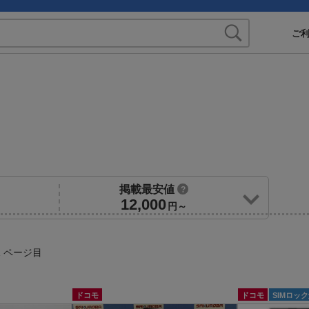
ご
掲載最安値
?
12,000
円～
 ページ目
ドコモ
ドコモ
SIMロッ