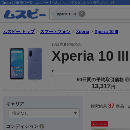
Xperia 10 III 商品一覧｜ムスビー【中古スマホ・中古タブレット専門のフリマ】
Xperia 10 III
ムスビー トップ
>
スマートフォン
>
Xperia
>
Xperia 10 III
2021春夏発売開始
Xperia 10 III
90日間の平均取引価格
?
13,317
円
キャリア
37
検索結果
商品 1
Y!mobile
コンディション
?