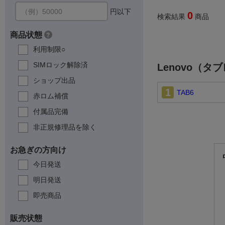
円以下
0
検索結果
商品
商品状態
?
利用制限○
SIMロック解除済
Lenovo（
ショップ出品
1
TAB6
赤ロム補償
付属品完備
非正規修理品を除く
お急ぎの方向け
今日発送
明日発送
即売商品
販売状態