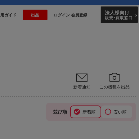
法人様向け
利用ガイド
出品
ログイン 会員登録
販売
・
買取窓口
新着通知
この機種を出品
並び順
新着順
安い順