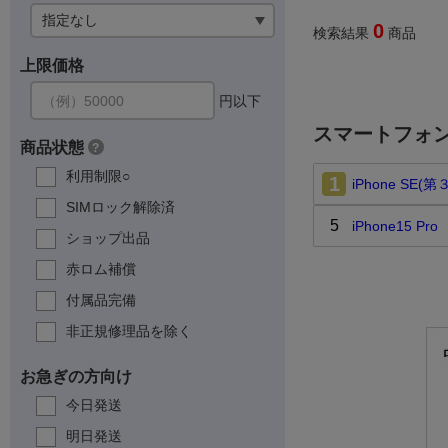
0
検索結果
商品
上限価格
円以下
スマートフォ
商品状態
?
利用制限○
1
iPhone SE(
SIMロック解除済
5
iPhone15 Pro
ショップ出品
赤ロム補償
付属品完備
非正規修理品を除く
お急ぎの方向け
今日発送
明日発送