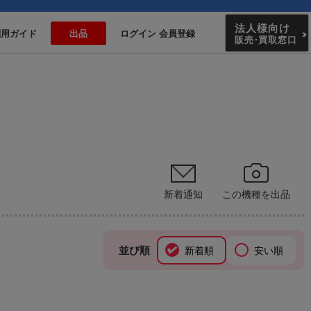
法人様向け
利用ガイド
出品
ログイン 会員登録
販売
・
買取窓口
新着通知
この機種を出品
並び順
新着順
安い順