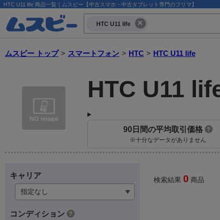
HTC U11 life 商品一覧｜ムスビー【中古スマホ・中古タブレット専門のフリマ】
HTC U11 life
ムスビー トップ
>
スマートフォン
>
HTC
>
HTC U11 life
HTC U11 lif
90日間の平均取引価格
?
※十分なデータがありません
キャリア
0
検索結果
商品
コンディション
?