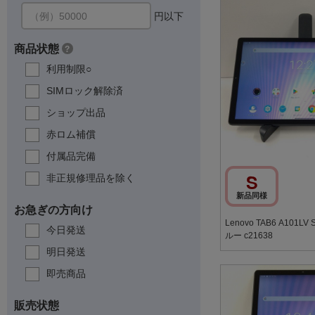
円以下
商品状態
?
利用制限○
SIMロック解除済
ショップ出品
赤ロム補償
付属品完備
S
非正規修理品を除く
新品同様
お急ぎの方向け
Lenovo TAB6 A101LV
今日発送
ルー c21638
明日発送
即売商品
販売状態