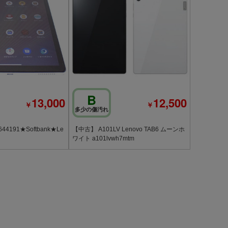
B
13,000
12,500
￥
￥
多少の傷汚れ
4191★Softbank★Le
【中古】 A101LV Lenovo TAB6 ムーンホ
ワイト a101lvwh7mtm