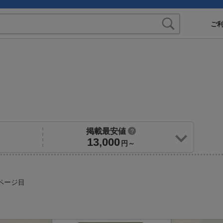
ご
掲載最安値
?
13,000
円～
ページ目