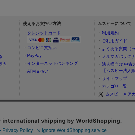
使えるお支払い方法
ムスビーについて
）
クレジットカード
利用規約
ご利用ガイド
コンビニ支払い
よくある質問（F
PayPay
る
メルマガバック
インターネットバンキング
案内
法人様向け 中古
【ムスビー法人
ATM支払い
サイトマップ
カテゴリ一覧
ムスビー X ア
お問合せフォーム
カスタマーサポート営業時間： 月～金 9:00～17:00（土日祝祭日はお休み
査定
地域・行政情報
収益物件
チケット売買
How to buy tickets in Japan
遠征