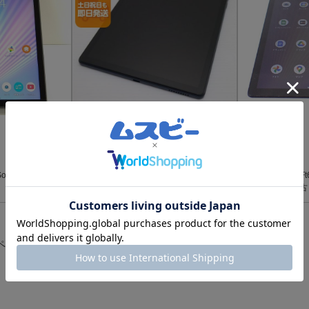
A
A
13,000
13,700
￥
￥
程度が良い
程度が良い
 SoftBank アビスブ
安心保証 新品同様 Lenovo TAB6 A101LV
【質みなみ】★Ft64
アビスブルー 白ロム
novo TAB6★中古
ページ目
1