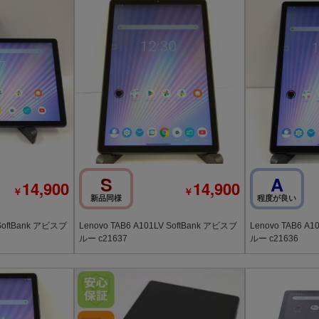
S
A
14,900
14,900
￥
￥
新品同様
程度が良い
 SoftBank アビスブ
Lenovo TAB6 A101LV SoftBank アビスブ
Lenovo TAB6 A1
ルー c21637
ルー c21636