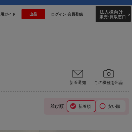
法人様向け
利用ガイド
出品
ログイン 会員登録
販売
・
買取窓口
新着通知
この機種を出品
並び順
新着順
安い順