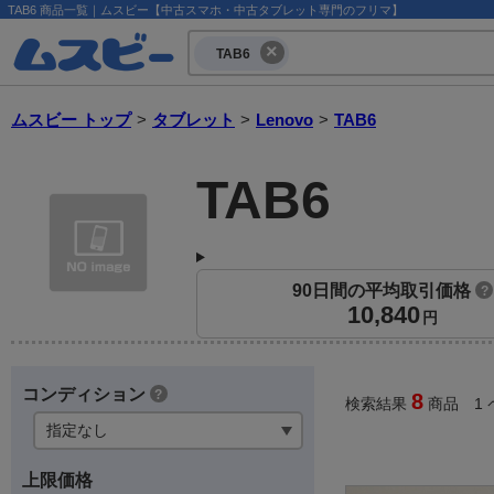
TAB6 商品一覧｜ムスビー【中古スマホ・中古タブレット専門のフリマ】
TAB6
ムスビー トップ
>
タブレット
>
Lenovo
>
TAB6
TAB6
90日間の平均取引価格
?
10,840
円
コンディション
?
8
検索結果
商品 1 
上限価格