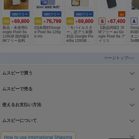
SIMフリー
SIMフリー
SIMフリー
au
69,800
76,799
69,800
67,400
SS
SS
SS
S
A
￥
￥
￥
￥
新品・未使用G
[Q]未開封Googl
「モバイルスタ
【新品同様】SI
Goog
oogle Pixel 9a
e Pixel 9a 128g
ー」訳アリ未開
Mフリー au Go
8GB
128GB 国内版S
b iris
封品 Google Pix
ogle Pixel 9a ア
オニー
IMフリー送料無
el9a 128GB Por
イリス
Soft
料
celain
フ
ページトップへ↑
ムスビーで買う
ムスビーで売る
使えるお支払い方法
ムスビーについて
運営会社