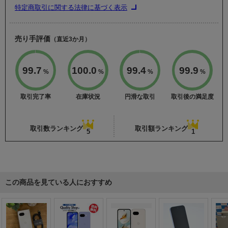
特定商取引に関する法律に基づく表示
売り手評価
（直近3か月）
99.7
100.0
99.4
99.9
%
%
%
%
取引完了率
在庫状況
円滑な取引
取引後の満足度
取引数ランキング
取引額ランキング
5
1
この商品を見ている人におすすめ