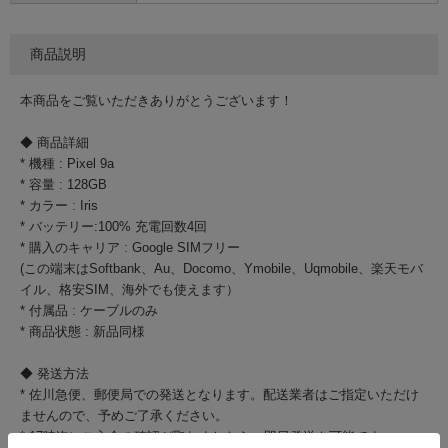
商品説明
本商品をご覧いただきありがとうございます！
◆ 商品詳細
* 機種 : Pixel 9a
* 容量 : 128GB
* カラー : Iris
* バッテリー:100% 充電回数4回
* 購入のキャリア : Google SIMフリー
(この端末はSoftbank、Au、Docomo、Ymobile、Uqmobile、楽天モバ
イル、格安SIM、海外でも使えます）
* 付属品 : ケーブルのみ
* 商品状態 : 新品同様
◆ 発送方法
* 佐川急便、郵便局での発送となります。配送業者はご指定いただけ
ませんので、予めご了承ください。
* 17時迄にご入金の確認が取れましたら、即日発送も可能です。