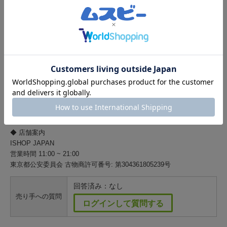
◆ 注意事項
* 店頭同時販売のため売り切れの際はご容赦ください。
◆ IMEI番号(シリアル番号): 352205654835429
* 在庫が複数台ある為、表示IMEI・シリアルの商品が届くとは限りま
せん。
* 商品状態が同等・同色に限り、そのまま発送いたします。
* 発送時、連絡欄に対象番号を記載いたします。
* 記載がない場合は、表示番号の発送となります。
◆ 店舗案内
ISHOP JAPAN
営業時間 11:00 ~ 21:00
東京都公安委員会 古物商許可番号: 第304361805239号
回答済み：なし
売り手への質問
ログインして質問する