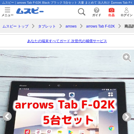
ムスビー｜arrows Tab F-02K Black ブラック 5台セット 大量 まとめて 法人向け【arrows Tab F-
メニュー
ガイド
出品
ログイン
商品
ムスビー トップ
タブレット
arrows
arrows Tab F-02K
あなたの端末すべてガード 次世代の補償サービス