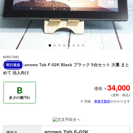
#28517681
arrows Tab F-02K Black ブラック 5台セット 大量 まと
明日発送
めて 法人向け
34,000
B
￥
価格
(送料・税込)
多少の傷汚れ
※ 別途、
事務手数料
がかかります
arrows Tab F-02K
機種名