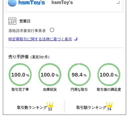
hsmToy's
営業日
〇
適格請求書発行事業者
特定商取引に関する法律に基づく表示
売り手評価
（直近3か月）
100.0
100.0
98.4
100.0
%
%
%
%
取引完了率
在庫状況
円滑な取引
取引後の満足度
取引数ランキング
取引額ランキング
33
74