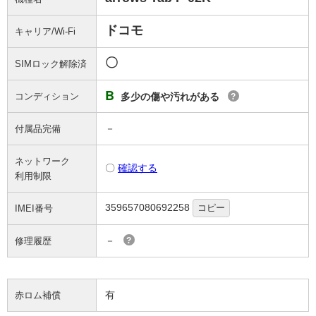
ドコモ
キャリア/Wi-Fi
〇
SIMロック解除済
B
コンディション
多少の傷や汚れがある
?
－
付属品完備
ネットワーク
〇
確認する
利用制限
359657080692258
コピー
IMEI番号
－
修理履歴
?
有
赤ロム補償