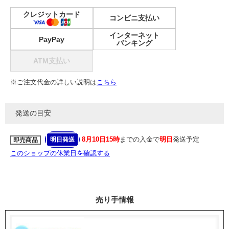
クレジットカード
コンビニ支払い
インターネット
PayPay
バンキング
ATM支払い
※ご注文代金の詳しい説明は
こちら
発送の目安
8月10日15時
までの入金で
明日
発送予定
明日発送
即売商品
このショップの休業日を確認する
売り手情報