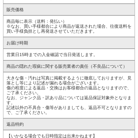
販売価格
商品毎に表示（送料：発払い）
※なお、買い手様都合により商品が返送された場合、往復送料を
買い手様負担とし再発送させていただきます。
お届け時期
営業日15時までの入金確認で当日発送します。
商品の隠れた瑕疵に
関する販売業者の責任
（不良品について）
大きな傷・汚れは写真に掲載するように徹底しておりますが、見
落とし等により記述が漏れる場合がございます。
傷の程度による返品・交換はお客様都合の返品となりますので、
ご了承ください。
なお、ジャンク品・訳あり品については返品保証対象外となりま
す。
記述以外の不具合・傷等がありましても、返品不可となりますの
で、ご了承ください。
返品特約
【いかなる場合でも日時指定は出来かねます】