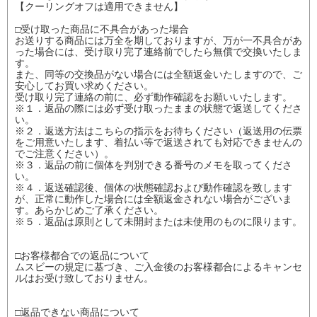
【クーリングオフは適用できません】
□受け取った商品に不具合があった場合
お送りする商品には万全を期しておりますが、万が一不具合があ
った場合には、受け取り完了連絡前でしたら無償で交換いたしま
す。
また、同等の交換品がない場合には全額返金いたしますので、ご
安心してお買い求めください。
受け取り完了連絡の前に、必ず動作確認をお願いいたします。
※１．返品の際には必ず受け取ったままの状態で返送してくださ
い。
※２．返送方法はこちらの指示をお待ちください（返送用の伝票
をご用意いたします、着払い等で返送されても対応できませんの
でご注意ください）。
※３．返品の前に個体を判別できる番号のメモを取ってくださ
い。
※４．返送確認後、個体の状態確認および動作確認を致します
が、正常に動作した場合には全額返金されない場合がございま
す。あらかじめご了承ください。
※５．返品は原則として未開封または未使用のものに限ります。
□お客様都合での返品について
ムスビーの規定に基づき、ご入金後のお客様都合によるキャンセ
ルはお受け致しておりません。
□返品できない商品について