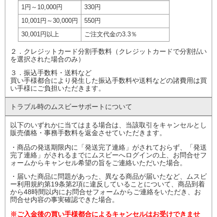
1円
～10,000円
330円
10,001円
～30,000円
550円
30,001円以上
ご注文代金の
3.3％
２．クレジットカード分割手数料（クレジットカードで分割払い
を選択された場合のみ）
３．振込手数料・送料など
買い手様都合により発生した振込手数料や送料などの諸費用は買
い手様にご負担いただきます。
トラブル時の
ムスビーサポート
について
以下のいずれかに当てはまる場合は、当該取引をキャンセルとし
販売価格・事務手数料を返金させていただきます。
・商品の発送期限内に「発送完了連絡」がされておらず、「発送
完了連絡」がされるまでにムスビーへログインの上、お問合せフ
ォームからキャンセル希望の旨をご連絡いただいた場合。
・届いた商品に問題があった、異なる商品が届いたなど、ムスビ
ー利用規約第19条第2項に違反していることについて、商品到着
から48時間以内にお問合せフォームからご連絡をいただき、お
問合せ内容の事実確認できた場合。
※ご入金後の買い手様都合によるキャンセルはお受けできませ