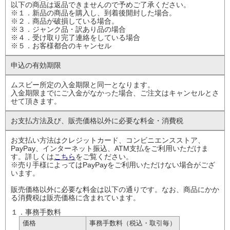
以下の商品は返品できませんので予めご了承ください。
※１．新品の商品を購入し、到着後開封した場合。
※２．商品が破損している場合。
※３．ジャンク品・訳あり品の場合
※４．受け取り完了連絡をしている場合
※５．お客様都合のキャンセル
申込の有効期限
ムスビー所定の入金期限と同一となります。
入金期限までにご入金がなかった場合、ご注文はキャンセルとさ
せて頂きます。
お支払方法及び、
販売価格以外に
必要な料金・消費税
お支払い方法はクレジットカード、コンビニエンスストア、
PayPay、インターネット振込、ATM支払をご利用いただけま
す。詳しくは
こちら
をご覧ください。
※売り手様によってはPayPayをご利用いただけない場合がござ
います。
販売価格以外に必要な料金は以下の通りです。なお、商品にかか
る消費税は販売価格に含まれています。
１．事務手数料
価格
事務手数料
（税込・取引毎）