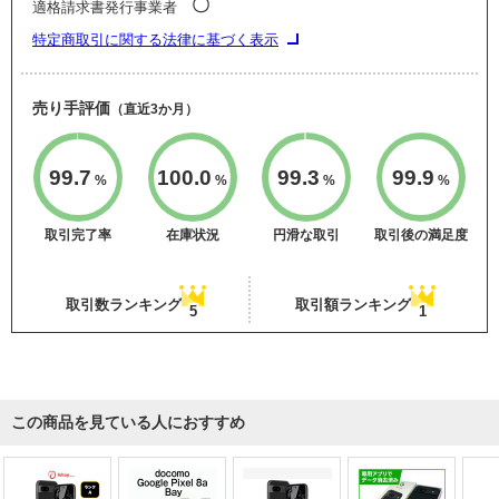
〇
適格請求書発行事業者
特定商取引に関する法律に基づく表示
売り手評価
（直近3か月）
99.7
100.0
99.3
99.9
%
%
%
%
取引完了率
在庫状況
円滑な取引
取引後の満足度
取引数ランキング
取引額ランキング
5
1
この商品を見ている人におすすめ