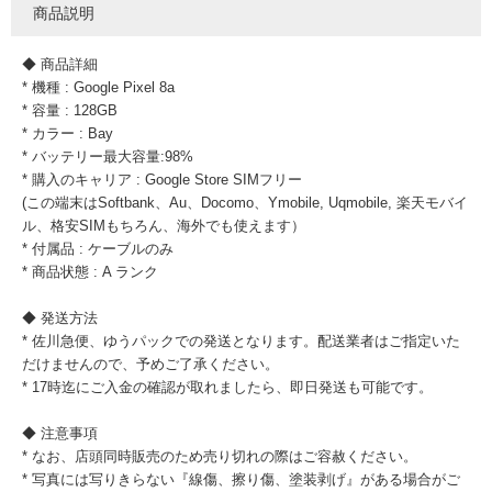
商品説明
◆ 商品詳細
* 機種 : Google Pixel 8a
* 容量 : 128GB
* カラー : Bay
* バッテリー最大容量:98%
* 購入のキャリア : Google Store SIMフリー
(この端末はSoftbank、Au、Docomo、Ymobile, Uqmobile, 楽天モバイ
ル、格安SIMもちろん、海外でも使えます）
* 付属品 : ケーブルのみ
* 商品状態 : A ランク
◆ 発送方法
* 佐川急便、ゆうパックでの発送となります。配送業者はご指定いた
だけませんので、予めご了承ください。
* 17時迄にご入金の確認が取れましたら、即日発送も可能です。
◆ 注意事項
* なお、店頭同時販売のため売り切れの際はご容赦ください。
* 写真には写りきらない『線傷、擦り傷、塗装剥げ』がある場合がご