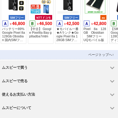
SIMフリー
NTTドコモ
SIMフリー
au
46,800
46,500
42,500
42,800
A
B
A
A
B
￥
￥
￥
￥
バッテリー89%
【中古】 Googl
★モバイル一番
Pixel 8a 128
【S
Google Pixel 8a
e Pixel8a Bay g
★Aランク★Go
GB Obsidian
Goog
128Gb Obsidia
p8adba7mtm
ogle Pixel 8a 1
SIMフリー
128
n 国内SIMフリ
28GB SIMフリ
UQモバイル版
ディ
ー
ー Obsidian
限〇
ページトップへ↑
ムスビーで買う
ムスビーで売る
使えるお支払い方法
ムスビーについて