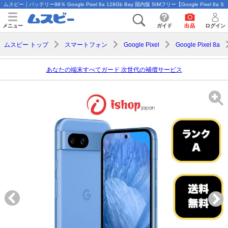
ムスビー｜バッテリー98％ Google Pixel 8a 128Gb Bay 国内版 SIMフリー【Google Pixel 8
メニュー
ガイド
出品
ログイン
ムスビー トップ
スマートフォン
Google Pixel
Google Pixel 8a
あなたの端末すべてガード 次世代の補償サービス