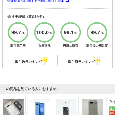
特定商取引に関する法律に基づく表示
売り手評価
（直近3か月）
99.7
100.0
99.1
99.7
%
%
%
%
取引完了率
在庫状況
円滑な取引
取引後の満足度
取引数ランキング
取引額ランキング
9
9
この商品を見ている人におすすめ