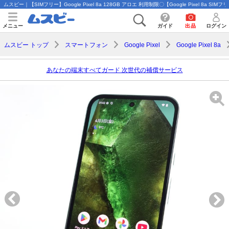
ムスビー｜【SIMフリー】Google Pixel 8a 128GB アロエ 利用制限〇【Google Pixel 8a SI
メニュー
ガイド
出品
ログイン
ムスビー トップ
スマートフォン
Google Pixel
Google Pixel 8a
あなたの端末すべてガード 次世代の補償サービス