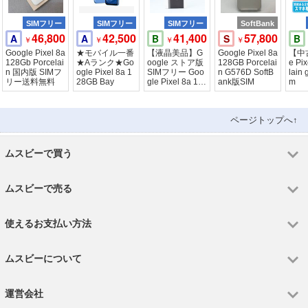
SIMフリー
SIMフリー
SIMフリー
SoftBank
46,800
42,500
41,400
57,800
A
A
B
S
B
￥
￥
￥
￥
Google Pixel 8a
★モバイル一番
【液晶美品】G
Google Pixel 8a
【中古
128Gb Porcelai
★Aランク★Go
oogle ストア版
128GB Porcelai
e Pi
n 国内版 SIMフ
ogle Pixel 8a 1
SIMフリー Goo
n G576D SoftB
lain
リー送料無料
28GB Bay
gle Pixel 8a 12
ank版SIM
m
8GB
ページトップへ↑
ムスビーで買う
ムスビーで売る
使えるお支払い方法
ムスビーについて
運営会社