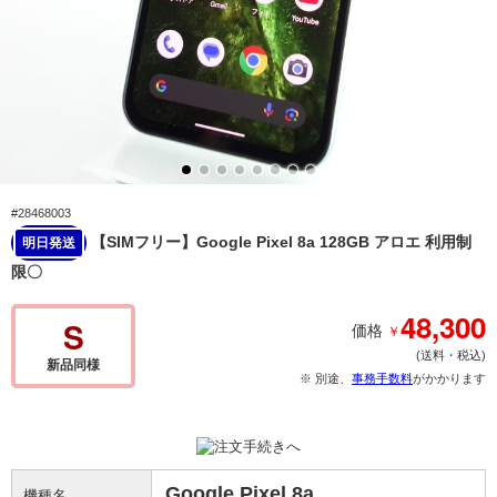
#28468003
【SIMフリー】Google Pixel 8a 128GB アロエ 利用制
明日発送
限〇
48,300
S
￥
価格
(送料・税込)
新品同様
※ 別途、
事務手数料
がかかります
Google Pixel 8a
機種名