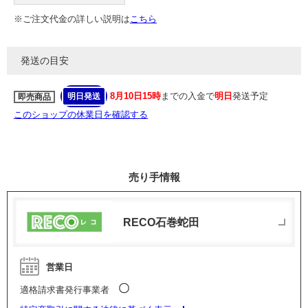
※ご注文代金の詳しい説明は
こちら
発送の目安
8月10日15時
までの入金で
明日
発送予定
明日発送
即売商品
このショップの休業日を確認する
売り手情報
RECO石巻蛇田
営業日
〇
適格請求書発行事業者