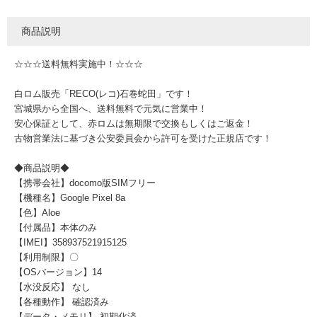
商品説明
☆☆☆送料無料実施中！☆☆☆
白ロム販売「RECO(レコ)石巻蛇田」です！
宮城県から全国へ、送料無料で元気に営業中！
安心保証として、赤ロムは無期限で交換もしくはご返金！
古物営業法に基づき公安委員会から許可を受けた正規店です！
◆商品説明◆
【携帯会社】docomo版SIMフリー
【機種名】Google Pixel 8a
【色】Aloe
【付属品】本体のみ
【IMEI】358937521915125
【利用制限】〇
【OSバージョン】14
【水没反応】 なし
【各種動作】 確認済み
【データ・メモリ】 初期化済