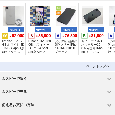
SIMフリー
SIMフリー
SIMフリー
SIMフリー
92,000
86,800
76,800
81,800
SS
S
A
B
A
￥
￥
￥
￥
iPhone 16e 128
iPhone 16e 128
安心保証 超美品
セイモバイル★
【SI
GB ホワイト 4D
GB ホワイト M
SIMフリー iPho
バッテリー10
Phon
1R4J/A Apple版
D1R4J/A SoftB
ne 16e 128GB
0％★国内 iPho
GB 
SIMフリー 未使
ank版SIMフリ
ブラック
ne16e 128GB
池10
用品
ー 新品同
ブラック
限〇
ページトップへ↑
ムスビーで買う
ムスビーで売る
使えるお支払い方法