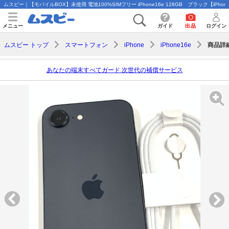
ムスビー｜【モバイルBOX】未使用 電池100%SIMフリー iPhone16e 128GB ブラック【iPhone
メニュー
ガイド
出品
ログイン
商品詳
ムスビー トップ
スマートフォン
iPhone
iPhone16e
あなたの端末すべてガード 次世代の補償サービス