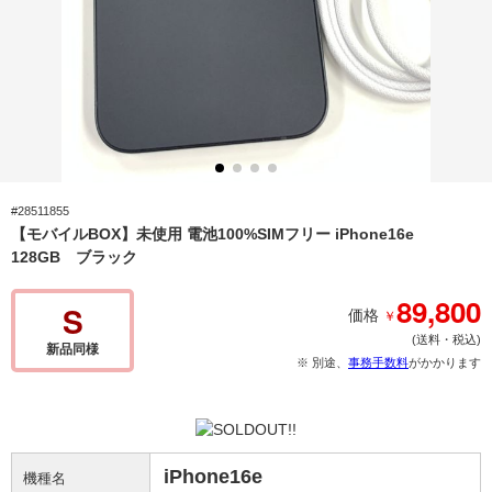
#28511855
【モバイルBOX】未使用 電池100%SIMフリー iPhone16e
128GB ブラック
89,800
S
￥
価格
(送料・税込)
新品同様
※ 別途、
事務手数料
がかかります
iPhone16e
機種名