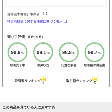
〇
適格請求書発行事業者
特定商取引に関する法律に基づく表示
売り手評価
（直近3か月）
99.6
99.1
98.8
99.7
%
%
%
%
取引完了率
在庫状況
円滑な取引
取引後の満足度
取引数ランキング
取引額ランキング
8
2
この商品を見ている人におすすめ