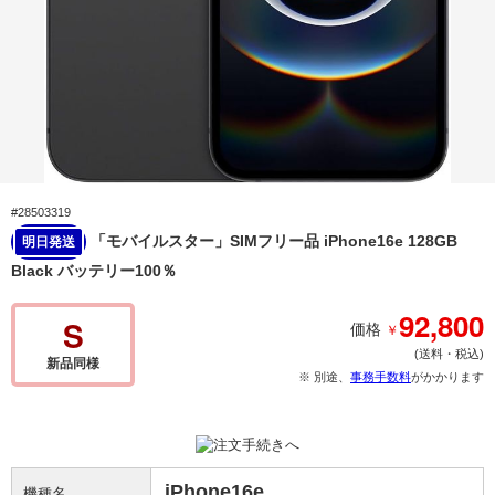
#28503319
「モバイルスター」SIMフリー品 iPhone16e 128GB
明日発送
Black バッテリー100％
92,800
S
￥
価格
(送料・税込)
新品同様
※ 別途、
事務手数料
がかかります
iPhone16e
機種名