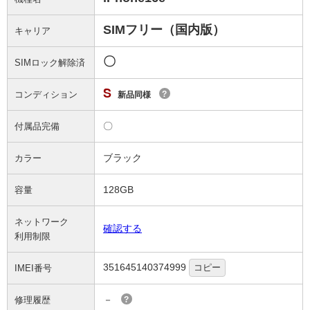
SIMフリー（国内版）
キャリア
〇
SIMロック解除済
S
コンディション
?
新品同様
〇
付属品完備
ブラック
カラー
128GB
容量
ネットワーク
確認する
利用制限
351645140374999
コピー
IMEI番号
－
修理履歴
?