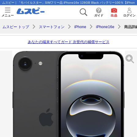
ムスビー｜「モバイルスター」SIMフリー品 iPhone16e 128GB Black バッテリー100％【iPhon
メニュー
ガイド
出品
ログイン
商品詳
ムスビー トップ
スマートフォン
iPhone
iPhone16e
あなたの端末すべてガード 次世代の補償サービス