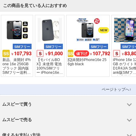
この商品を見ている人におすすめ
SIMフリー
SIMフリー
SIMフリー
SIMフリ
107,793
91,000
107,792
83,8
SS
S
SS
S
￥
￥
￥
￥
新品、未開封 iPh
【モバイルBO
[Q]未開封iPhone16e 25
iPhone 16e 1
one 16e 256GB
X】未使用 電池
6gb black
GB ホワイト 
ブラック 国内版
100%SIMフリ
D1R4J/A Soft
SIMフリー送料無
ー iPhone16e 1
ank版SIMフ
料
28GB ブラッ
ー新品同様
ク
ページトップへ↑
ムスビーで買う
ムスビーで売る
使えるお支払い方法