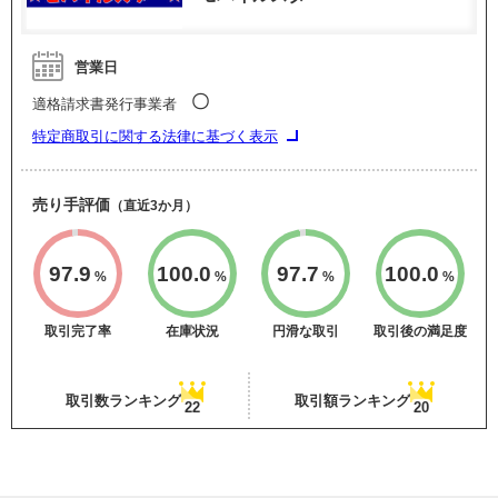
営業日
〇
適格請求書発行事業者
特定商取引に関する法律に基づく表示
売り手評価
（直近3か月）
97.9
100.0
97.7
100.0
%
%
%
%
取引完了率
在庫状況
円滑な取引
取引後の満足度
取引数ランキング
取引額ランキング
22
20