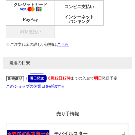
クレジットカード
コンビニ支払い
インターネット
PayPay
バンキング
ATM支払い
※ご注文代金の詳しい説明は
こちら
発送の目安
8月12日17時
までの入金で
明日
発送予定
明日発送
即売商品
このショップの休業日を確認する
売り手情報
モバイルスター