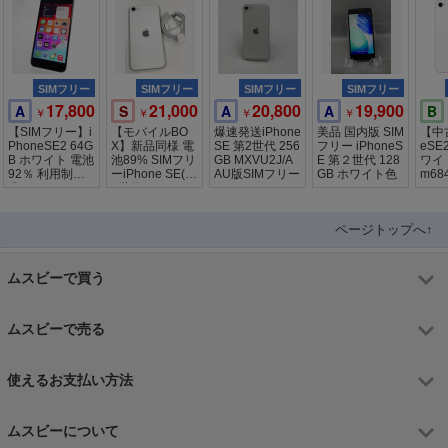
SIMフリー
SIMフリー
SIMフリー
SIMフリー
17,800
21,000
20,800
19,900
A
S
A
A
B
￥
￥
￥
￥
【SIMフリー】i
【モバイルBO
爆速発送iPhone
美品 国内版 SIM
【中古
PhoneSE2 64G
X】新品同様 電
SE 第2世代 256
フリー iPhoneS
eSE
B ホワイト 電池
池89% SIMフリ
GB MXVU2J/A
E 第２世代 128
ワイト
92％ 利用制限
ーiPhone SE(第
AU版SIMフリー
GB ホワイト色
m68
〇
2世代) 128GB
ページトップへ↑
ムスビーで買う
ムスビーで売る
使えるお支払い方法
ムスビーについて