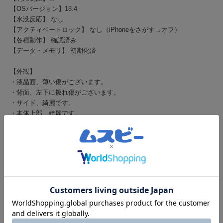
【OSバージョン】18.4
【水没反応】 なし
【アクティベートロック】 なし（iPhoneをさがす→オフ）
【各種動作】 確認済み
【データ・メモリ】 初期化済
【外観】
・液晶面、薄い傷がございます。
・背面、左下に擦れ傷がございます。
・サイド、綺麗です。
・本体上部、綺麗です。
・本体下部、綺麗です。
【特記事項】
・スピーカー、カメラ機能、バイブ機能、Touch ID、各種ボタン正常
に動作いたします。
・参考：バッテリーの状態（設定内）100%
→新品時100％とした場合の現在のバッテリー最大容量
◆発送◆
・定休日以外は、15時までのご注文で当日発送が可能でございます。