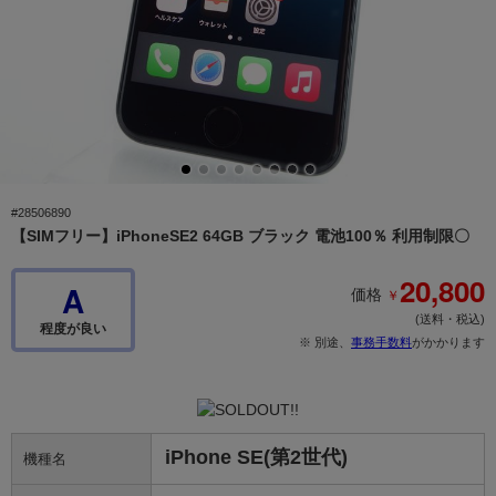
#28506890
【SIMフリー】iPhoneSE2 64GB ブラック 電池100％ 利用制限〇
20,800
A
￥
価格
(送料・税込)
程度が良い
※ 別途、
事務手数料
がかかります
iPhone SE(第2世代)
機種名