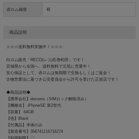
有
赤ロム補償
商品説明
☆☆☆送料無料実施中！☆☆☆
白ロム販売「RECO(レコ)石巻蛇田」です！
宮城県から全国へ、送料無料で元気に営業中！
安心保証として、赤ロムは無期限で交換もしくはご返金！
古物営業法に基づき公安委員会から許可を受けた正規店です！
◆商品説明◆
【携帯会社】docomo（SIMロック解除済み）
【機種名】 iPhoneSE 第2世代
【容量】 64GB
【色】Black
【付属品】本体のみ
【製造番号】356741116716274
【利用制限】〇