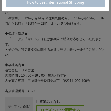
・クロネコヤマト、もしくは佐川急便で発送いたしております。
・配達のご希望時間がございましたら、ご注文時にお知らせくださ
い。
「午前中」「12時から14時 ※佐川急便のみ」「14時から16時」「16
時から18時」「18時から21時」よりお選び頂けます。
◆保証・返品◆
・「ロック」「赤ロム」保証は無期限で返金対応させていただきま
す。
・その他、特定商取引に関する法律に基づく表示を併せてご覧くださ
い。
◆会社案内◆
運営会社：ＵＫ宮城
営業時間：10：00～19：00（毎週水曜定休）
古物商許可証：宮城県公安委員会許可 第221110001699号
当店管理番号：41606
回答済み：なし
売り手への質問
ログインして質問する