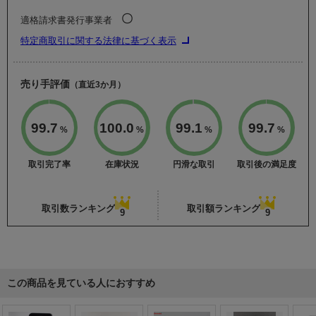
〇
適格請求書発行事業者
特定商取引に関する法律に基づく表示
売り手評価
（直近3か月）
99.7
100.0
99.1
99.7
%
%
%
%
取引完了率
在庫状況
円滑な取引
取引後の満足度
取引数ランキング
取引額ランキング
9
9
この商品を見ている人におすすめ