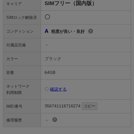
SIMフリー（国内版）
キャリア
〇
SIMロック解除済
A
コンディション
程度が良い・良好
?
－
付属品完備
ブラック
カラー
64GB
容量
ネットワーク
〇
確認する
利用制限
356741116716274
コピー
IMEI番号
－
修理履歴
?