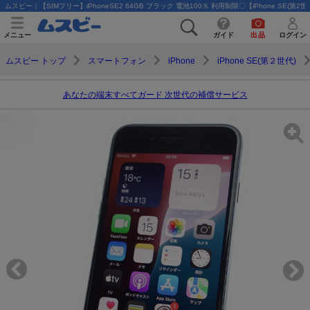
ムスビー｜【SIMフリー】iPhoneSE2 64GB ブラック 電池100％ 利用制限〇【iPhone SE(第2世
メニュー
ガイド
出品
ログイン
ムスビー トップ
スマートフォン
iPhone
iPhone SE(第２世代)
あなたの端末すべてガード 次世代の補償サービス