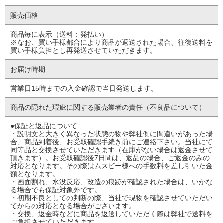
販売価格
商品毎に表示（送料：発払い）
※なお、買い手様都合により商品が返送された場合、往復送料を
買い手様負担とし再発送させていただきます。
お届け時期
営業日15時までの入金確認で当日発送します。
商品の隠れた瑕疵に
関する販売業者の責任
（不良品について）
●保証と返品について
・説明文と大きく異なった状態の物や弊社側に間違いがあった場
合、商品到着後、お受取確認手続き前にご連絡下さい。当社にて
同等品と交換させていただきます（在庫がない場合は返金させて
頂きます）。お受取確認後7日間は、返品の場合、ご返金のみの
対応となります。その際はムスビー様への手数料を差し引いた金
額となります。
・画面割れ、水没反応、改造の痕跡が確認された場合は、いかな
る場合でも保証対象外です。
・初期不良としての判断の際、当社で現物を確認させていただい
てからの対応となる場合がございます。
・交換、返金時などに商品を返送していただく際は弊社で送料を
ご負担させていただきます。