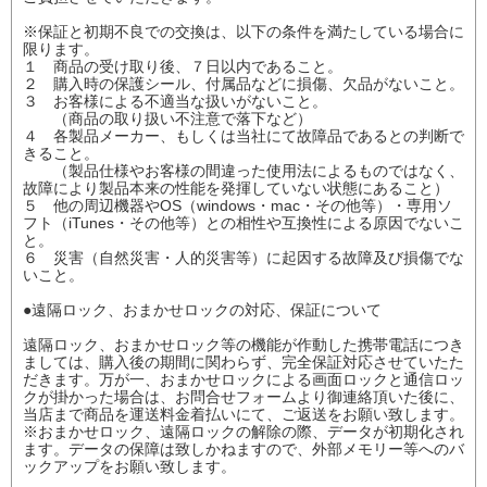
※保証と初期不良での交換は、以下の条件を満たしている場合に
限ります。
１ 商品の受け取り後、７日以内であること。
２ 購入時の保護シール、付属品などに損傷、欠品がないこと。
３ お客様による不適当な扱いがないこと。
（商品の取り扱い不注意で落下など）
４ 各製品メーカー、もしくは当社にて故障品であるとの判断で
きること。
（製品仕様やお客様の間違った使用法によるものではなく、
故障により製品本来の性能を発揮していない状態にあること）
５ 他の周辺機器やOS（windows・mac・その他等）・専用ソ
フト（iTunes・その他等）との相性や互換性による原因でないこ
と。
６ 災害（自然災害・人的災害等）に起因する故障及び損傷でな
いこと。
●遠隔ロック、おまかせロックの対応、保証について
遠隔ロック、おまかせロック等の機能が作動した携帯電話につき
ましては、購入後の期間に関わらず、完全保証対応させていたた
だきます。万が一、おまかせロックによる画面ロックと通信ロッ
クが掛かった場合は、お問合せフォームより御連絡頂いた後に、
当店まで商品を運送料金着払いにて、ご返送をお願い致します。
※おまかせロック、遠隔ロックの解除の際、データが初期化され
ます。データの保障は致しかねますので、外部メモリー等へのバ
ックアップをお願い致します。