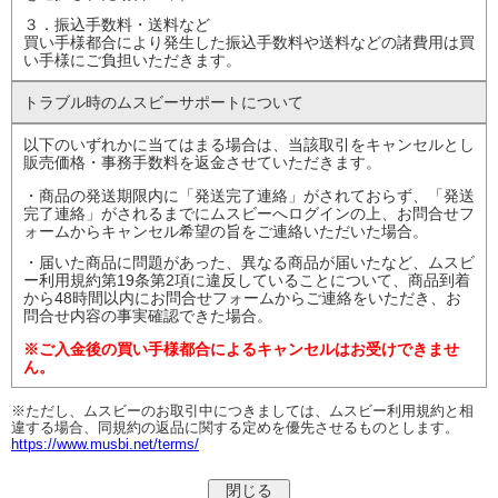
３．振込手数料・送料など
買い手様都合により発生した振込手数料や送料などの諸費用は買
い手様にご負担いただきます。
トラブル時の
ムスビーサポート
について
以下のいずれかに当てはまる場合は、当該取引をキャンセルとし
販売価格・事務手数料を返金させていただきます。
・商品の発送期限内に「発送完了連絡」がされておらず、「発送
完了連絡」がされるまでにムスビーへログインの上、お問合せフ
ォームからキャンセル希望の旨をご連絡いただいた場合。
・届いた商品に問題があった、異なる商品が届いたなど、ムスビ
ー利用規約第19条第2項に違反していることについて、商品到着
から48時間以内にお問合せフォームからご連絡をいただき、お
問合せ内容の事実確認できた場合。
※ご入金後の買い手様都合によるキャンセルはお受けできませ
ん。
※ただし、ムスビーのお取引中につきましては、ムスビー利用規約と相
違する場合、同規約の返品に関する定めを優先させるものとします。
https://www.musbi.net/terms/