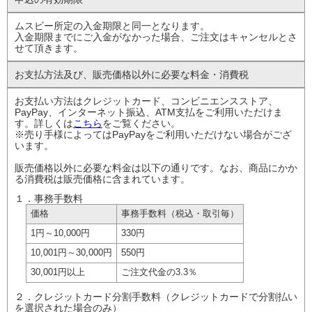
ムスビー所定の入金期限と同一となります。
入金期限までにご入金がなかった場合、ご注文はキャンセルとさ
せて頂きます。
お支払方法及び、
販売価格以外に
必要な料金・消費税
お支払い方法はクレジットカード、コンビニエンスストア、
PayPay、インターネット振込、ATM支払をご利用いただけま
す。詳しくは
こちら
をご覧ください。
※売り手様によってはPayPayをご利用いただけない場合がござ
います。
販売価格以外に必要な料金は以下の通りです。なお、商品にかか
る消費税は販売価格に含まれています。
１．事務手数料
価格
事務手数料
（税込・取引毎）
1円
～10,000円
330円
10,001円
～30,000円
550円
30,001円以上
ご注文代金の
3.3％
２．クレジットカード分割手数料（クレジットカードで分割払い
を選択された場合のみ）