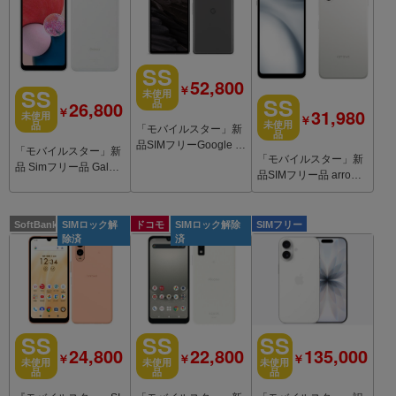
SS
52,800
￥
SS
未使用
SS
26,800
品
￥
31,980
未使用
￥
未使用
品
「モバイルスター」新
品
品SIMフリーGoogle Pi
「モバイルスター」新
「モバイルスター」新
xel7a 128GB Charcoal
品 Simフリー品 Galax
品SIMフリー品 arrows
y A23 5G SC-56C Whit
We3 F-52G ホワイト
e
SoftBank
SIMロック解
ドコモ
SIMロック解除
SIMフリー
除済
済
SS
SS
SS
22,800
135,000
24,800
￥
￥
￥
未使用
未使用
未使用
品
品
品