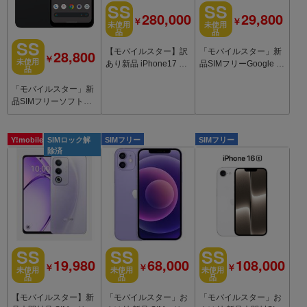
SS
SS
29,800
280,000
￥
￥
未使用
未使用
品
品
SS
28,800
「モバイルスター」新
【モバイルスター】訳
￥
未使用
品SIMフリーGoogle Pi
あり新品 iPhone17 Pr
品
xel3 XL 128GB Not Pi
o Max 1TB コズミック
nk
オレンジ
「モバイルスター」新
品SIMフリーソフトバ
ンクAQUOS wish4 A4
03SH ブラック
Y!mobile
SIMロック解
SIMフリー
SIMフリー
除済
SS
SS
SS
19,980
68,000
108,000
￥
￥
￥
未使用
未使用
未使用
品
品
品
【モバイルスター】新
「モバイルスター」お
「モバイルスター」お