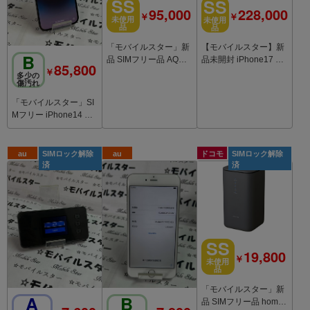
SS
SS
95,000
228,000
￥
￥
未使用
未使用
品
品
「モバイルスター」新
【モバイルスター】新
B
品 SIMフリー品 AQUO
品未開封 iPhone17 Pr
85,800
￥
S R8 SH-R80 256GB
o 256GB Deep Blue
多少の
傷汚れ
クリーム
「モバイルスター」SI
Mフリー iPhone14 Pro
Max 256GB
au
SIMロック解除
au
ドコモ
SIMロック解除
済
済
SS
19,800
￥
未使用
品
「モバイルスター」新
A
B
品 SIMフリー品 home