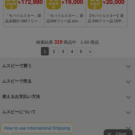
19,000
172,980
20,000
￥
￥
￥
未使用
未使用
未使用
品
品
品
「モバイルスター」 新
「モバイルスター」新
【モバイルスター】新
品SIMフリー品 arrows
品未開封 SIMフリー品
品 SIMフリー品 OPPO
We A101FC Black
iPhone Air 256GB ス
A5 5G White A502OP
カイブルー
YM
319
検索結果
商品中 1-60 商品
1
2
3
4
5
>
ムスビーで買う
ムスビーで売る
使えるお支払い方法
ムスビーについて
運営会社