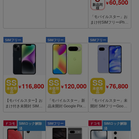
60,500
￥
23 5G SC-56C Black
ixel8a 128GB Porcelai
新品同
様
n
「モバイルスター」お
まけ付SIMフリーiPho
ne13mini 128GB Starli
ght83％
SIMフリー
SIMフリー
SIMフリー
SS
SS
SS
116,800
120,000
76,800
￥
￥
￥
未使用
未使用
未使用
品
品
品
【モバイルスター】お
「モバイルスター」新
「モバイルスター」未
まけ付き未開封 SIMフ
品未開封 Google Pixel
開封 SIMフリーGoogle
リーiPhone14 256GB
10 128GB Lemongras
Pixel9a 128GB Iris
Midnight
s
ドコモ
SIMロック解除
SIMフリー
ドコモ
SIMロック解除
済
済