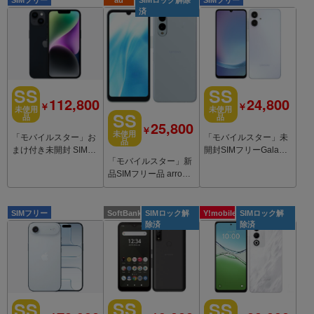
SIMフリー
au
SIMロック解除
SIMフリー
済
SS
SS
112,800
24,800
￥
￥
未使用
未使用
SS
品
品
25,800
￥
未使用
「モバイルスター」お
「モバイルスター」未
品
まけ付き未開封 SIMフ
開封SIMフリーGalaxy
「モバイルスター」新
リーiPhone14 Plus 12
A25 5G SM-A253C Lig
品SIMフリー品 arrows
8GB Black
htblue
We2 FCG02 ライトブ
ルー
SIMフリー
SoftBank
SIMロック解
Y!mobile
SIMロック解
除済
除済
SS
SS
SS