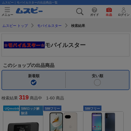
ムスビー｜モバイルスターの出品商品一覧
メニュー
ガイド
出品
ログイン
検索結果
ムスビー トップ
モバイルスター
モバイルスター
このショップの出品商品
新着順
安い順
319
検索結果
商品中 1-60 商品
UQmobile
SIMロック解
SIMフリー
SIMフリー
除済