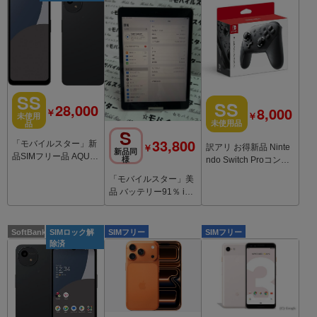
SS
SS
28,000
8,000
￥
￥
未使用
未使用品
品
S
33,800
「モバイルスター」新
￥
訳アリ お得新品 Ninte
新品同
品SIMフリー品 AQUO
ndo Switch Proコント
様
S wish4 SH-52E ブラ
ローラー
「モバイルスター」美
ック
品 バッテリー91％ iPa
d(第8世代) Wi-Fiモデ
ル 32GB
SoftBank
SIMロック解
SIMフリー
SIMフリー
除済