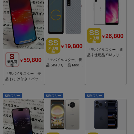
SS
26,800
￥
未使用
SS
品
19,800
￥
未使用
「モバイルスター」新
品
S
品未使用品 SIMフリー
59,800
￥
「モバイルスター」新
Rakuten Hand 5G P78
新品同
品 SIMフリー品 Mode
様
0 White
1 GRIP MD-05P Gray
「モバイルスター」美
品 おまけ付き！バッテ
リー89％ iPhone 13 1
28GB Pink
SIMフリー
SIMフリー
SIMフリー