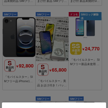
品未開封品 SIMフリー
まけ付 新品 SIMフリー
まけ付 新品未開封SIM
品 OPPO A3 5G パー
品 iPhone12 64GB Pur
フリーiPhone16e 128
プル
ple
GB White
SIMフリー
SIMフリー
ドコモ
SIMロック解除
済
SS
24,770
￥
未使用
品
「モバイルスター」 SI
S
92,800
S
Mフリー新品未使用 G
￥
65,800
新品同
alaxy A25 5G SC-53F
￥
様
新品同
ブラック
様
「モバイルスター」SI
「モバイルスター」美
Mフリー品 iPhone16e
品 おまけ付き！バッテ
128GB Black バッテリ
リー84％ iPhone 14 1
ー100％
28gb
SIMフリー
SIMフリー