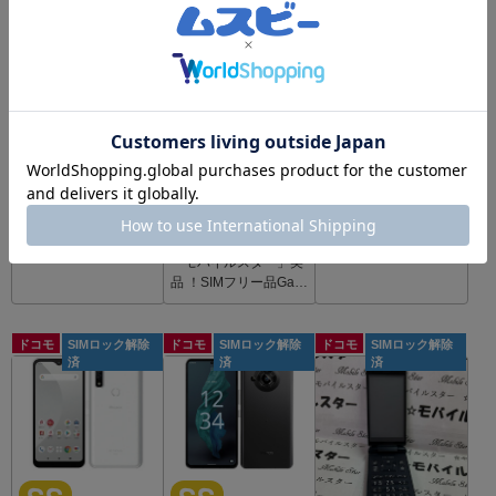
SS
SS
53,000
100,000
￥
￥
未使用
未使用
品
品
新品Nintendo Switch
「モバイルスター」新
A
HAD-S-KABAHネオン
品SIMフリーGoogle Pi
93,800
￥
ブルー・ネオンレッド
xel6 pro128G Black ス
程度が
良い
newパッケージ
トア版
「モバイルスター」美
品 ！SIMフリー品Gala
xy S22 Ultra SC-52C B
lack
ドコモ
SIMロック解除
ドコモ
SIMロック解除
ドコモ
SIMロック解除
済
済
済