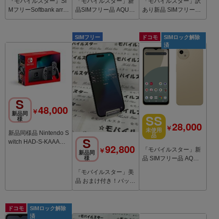
「モバイルスター」新
「モバイルスター」訳
『モバイルスター』SI
品SIMフリー品 AQUO
あり新品 SIMフリー品
MフリーSoftbank arro
S wish3 SH-53D ホワ
iPhone17 256GB Whit
ws We2 A402FC ライ
イト
e
トオレンジ
SIMフリー
ドコモ
SIMロック解除
済
S
48,000
￥
新品同
SS
様
28,000
￥
未使用
新品同様品 Nintendo S
品
S
witch HAD-S-KAAAH
92,800
￥
「モバイルスター」新
グレー newパッケージ
新品同
品 SIMフリー品 AQUO
様
S wish4 SH-52E White
「モバイルスター」美
品 おまけ付き！バッテ
リー98％ iPhone15 Pl
us 128GB 黒
ドコモ
SIMロック解除
済