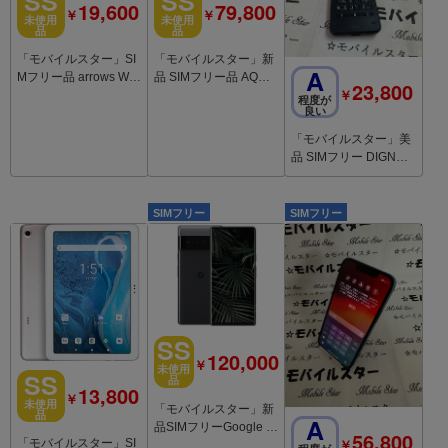
SS
SS
19,600
79,800
￥
￥
未使用
未使用
品
品
「モバイルスター」SI
「モバイルスター」新
A
Mフリー品 arrows We
品 SIMフリー品 AQUO
23,800
￥
F-51B ホワイト docom
S R7 SH-52C Black
程度が
良い
o
「モバイルスター」美
品 SIMフリー DIGNO
ケータイ KY-42C 黒
SIMフリー
SIMフリー
SS
120,000
￥
未使用
SS
品
13,800
￥
未使用
「モバイルスター」新
品
A
品SIMフリーGoogle Pi
56,800
￥
「モバイルスター」SI
xel6 pro 256GB Black