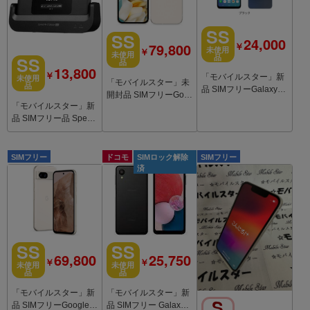
SS
SS
24,000
79,800
￥
￥
未使用
未使用
SS
品
品
13,800
￥
「モバイルスター」新
未使用
「モバイルスター」未
品
品 SIMフリーGalaxy A
開封品 SIMフリーGoo
25 5G SM-A253C Blac
「モバイルスター」新
gle Pixel9a 128GB Por
k
品 SIMフリー品 Speed
celain
Wi-Fi DOCK 5G 01 ブ
ラック
SIMフリー
ドコモ
SIMロック解除
SIMフリー
済
SS
SS
25,750
69,800
￥
￥
未使用
未使用
品
品
「モバイルスター」新
「モバイルスター」新
S
品 SIMフリー Galaxy A
品 SIMフリーGoogle P