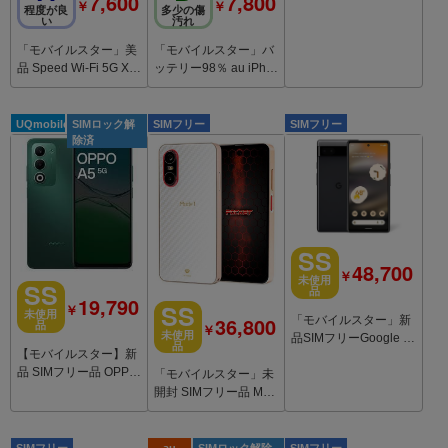
7,600
7,800
￥
￥
5G HR02 モバイルル
程度が良
多少の傷
い
汚れ
ーター
「モバイルスター」美
「モバイルスター」バ
品 Speed Wi-Fi 5G X1
ッテリー98％ au iPho
1 黒
ne6 Plus 64GB シルバ
ー
UQmobile
SIMロック解
SIMフリー
SIMフリー
除済
SS
48,700
￥
未使用
SS
品
19,790
SS
￥
未使用
36,800
「モバイルスター」新
品
￥
未使用
品SIMフリーGoogle Pi
品
【モバイルスター】新
xel6a 128GB Charcoal
品 SIMフリー品 OPPO
「モバイルスター」未
A5 5G Green OPG06
開封 SIMフリー品 Mod
e1 Pocket MD-07P Wh
ite