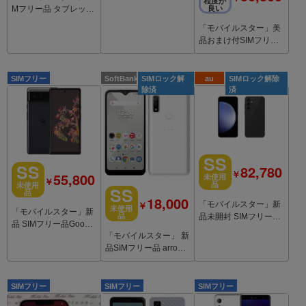
程度が
良い
Mフリー品 タブレット
ATab-1 ゴールド 64GB
「モバイルスター」美
デュアルSIM
品おまけ付SIMフリー i
Phone13 mini 128GB
Blue 87%
SIMフリー
SoftBank
SIMロック解
au
SIMロック解除
除済
済
SS
SS
82,780
￥
55,800
未使用
￥
品
未使用
SS
品
18,000
￥
「モバイルスター」新
未使用
「モバイルスター」新
品未開封 SIMフリー品
品
品 SIMフリー品Google
Galaxy S23 FE SCG24
「モバイルスター」 新
Pixel6 128G Black※5
Black
品SIMフリー品 arrows
G対応
We A101FC White
SIMフリー
SIMフリー
SIMフリー