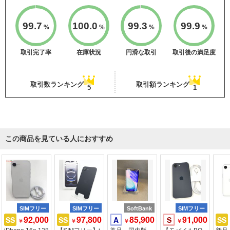
99.7
100.0
99.3
99.9
%
%
%
%
取引完了率
在庫状況
円滑な取引
取引後の満足度
取引数ランキング
取引額ランキング
5
1
この商品を見ている人におすすめ
SIMフリー
SIMフリー
SoftBank
SIMフリー
92,000
97,800
85,900
91,000
SS
SS
A
S
SS
￥
￥
￥
￥