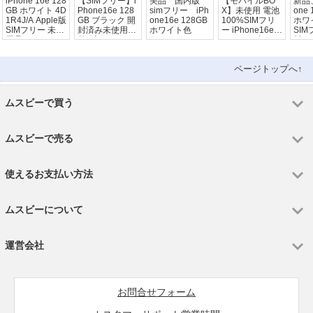
iPhone 16e 128
【SIMフリー】i
美品 国内版
【モバイルBO
新品、
GB ホワイト 4D
Phone16e 128
simフリー iPh
X】未使用 電池
one 
1R4J/A Apple版
GB ブラック 開
one16e 128GB
100%SIMフリ
ホワ
SIMフリー 未使
封済み未使用品
ホワイト色
ー iPhone16e 1
SI
用品
外箱訳あり
28GB ブラッ
料
ク
ページトップへ↑
ムスビーで買う
ムスビーで売る
使えるお支払い方法
ムスビーについて
運営会社
お問合せフォーム