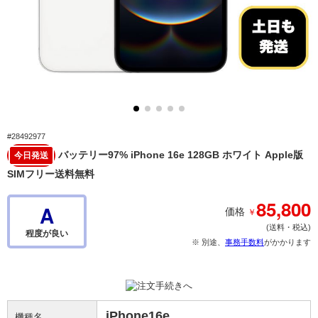
#28492977
バッテリー97% iPhone 16e 128GB ホワイト Apple版
今日発送
SIMフリー送料無料
85,800
A
￥
価格
(送料・税込)
程度が良い
※ 別途、
事務手数料
がかかります
iPhone16e
機種名