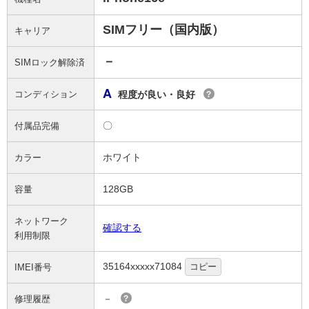
SIMフリー（国内版）
キャリア
－
SIMロック解除済
A
コンディション
程度が良い・良好
?
〇
付属品完備
ホワイト
カラー
128GB
容量
ネットワーク
確認する
利用制限
35164xxxxx71084
コピー
IMEI番号
－
修理履歴
?