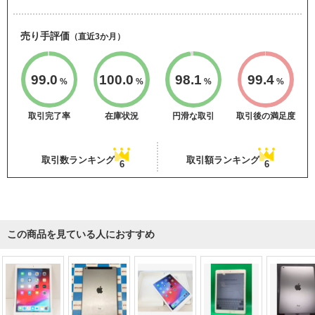
売り手評価
（直近3か月）
99.0
100.0
98.1
99.4
%
%
%
%
取引完了率
在庫状況
円滑な取引
取引後の満足度
取引数ランキング
取引額ランキング
6
6
この商品を見ている人におすすめ