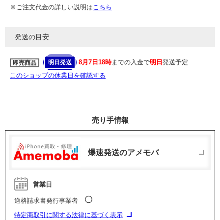
※ご注文代金の詳しい説明は
こちら
発送の目安
8月7日18時
までの入金で
明日
発送予定
明日発送
即売商品
このショップの休業日を確認する
売り手情報
爆速発送のアメモバ
営業日
〇
適格請求書発行事業者
特定商取引に関する法律に基づく表示