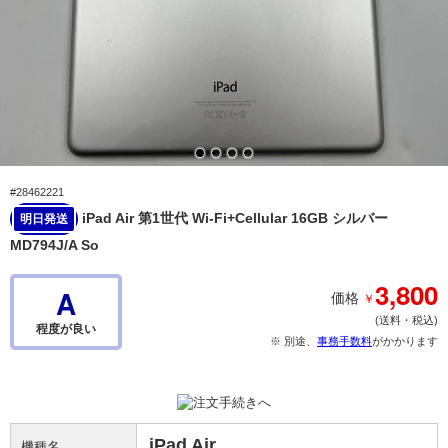
#28462221
iPad Air 第1世代 Wi-Fi+Cellular 16GB シルバー
明日発送
MD794J/A So
3,800
A
￥
価格
(送料・税込)
程度が良い
※ 別途、
事務手数料
がかかります
iPad Air
機種名