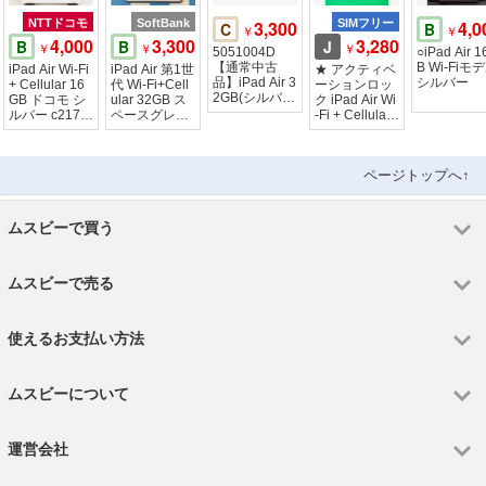
NTTドコモ
SoftBank
3,300
SIMフリー
4,0
C
B
￥
￥
4,000
3,300
3,280
B
B
J
￥
￥
￥
5051004D
○iPad Air 
【通常中古
B Wi-Fiモ
iPad Air Wi-Fi
iPad Air 第1世
★ アクティベ
品】iPad Air 3
シルバー
+ Cellular 16
代 Wi-Fi+Cell
ーションロッ
2GB(シルバ
GB ドコモ シ
ular 32GB ス
ク iPad Air Wi
ー)Wi-Fiモデ
ルバー c2175
ペースグレイ
-Fi + Cellular
ル
5
MD792J/A
16GB
ページトップへ↑
ムスビーで買う
ムスビーで売る
使えるお支払い方法
ムスビーについて
運営会社