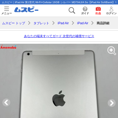
ムスビー｜iPad Air 第1世代 Wi-Fi+Cellular 16GB シルバー MD794J/A So【iPad Air SoftBank】￥
メニュー
ガイド
出品
ログイン
商品詳細
ムスビー トップ
タブレット
iPad Air
iPad Air
あなたの端末すべてガード 次世代の補償サービス