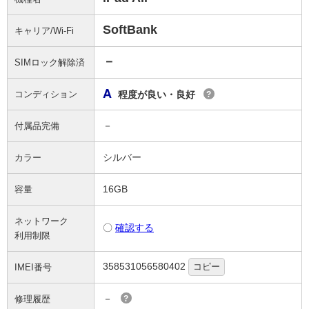
SoftBank
キャリア/Wi-Fi
－
SIMロック解除済
A
コンディション
程度が良い・良好
?
－
付属品完備
シルバー
カラー
16GB
容量
ネットワーク
〇
確認する
利用制限
358531056580402
コピー
IMEI番号
－
修理履歴
?