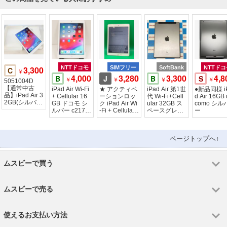
3,300
NTTドコモ
SIMフリー
SoftBank
NTTドコ
C
￥
4,000
3,280
3,300
4,8
B
J
B
S
￥
￥
￥
￥
5051004D
【通常中古
iPad Air Wi-Fi
★ アクティベ
iPad Air 第1世
●新品同様 i
品】iPad Air 3
+ Cellular 16
ーションロッ
代 Wi-Fi+Cell
d Air 16GB
2GB(シルバ
GB ドコモ シ
ク iPad Air Wi
ular 32GB ス
como シル
ー)Wi-Fiモデ
ルバー c2175
-Fi + Cellular
ペースグレイ
ー
ル
5
16GB
MD792J/A
ページトップへ↑
ムスビーで買う
ムスビーで売る
使えるお支払い方法