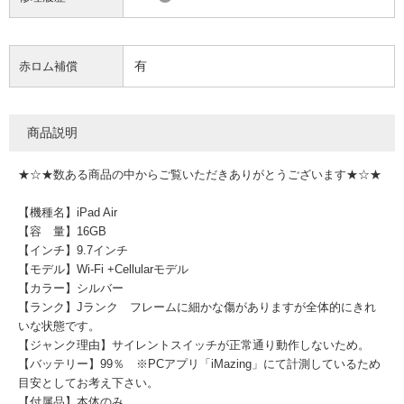
有
赤ロム補償
商品説明
★☆★数ある商品の中からご覧いただきありがとうございます★☆★
【機種名】iPad Air
【容 量】16GB
【インチ】9.7インチ
【モデル】Wi-Fi +Cellularモデル
【カラー】シルバー
【ランク】Jランク フレームに細かな傷がありますが全体的にきれ
いな状態です。
【ジャンク理由】サイレントスイッチが正常通り動作しないため。
【バッテリー】99％ ※PCアプリ「iMazing」にて計測しているため
目安としてお考え下さい。
【付属品】本体のみ