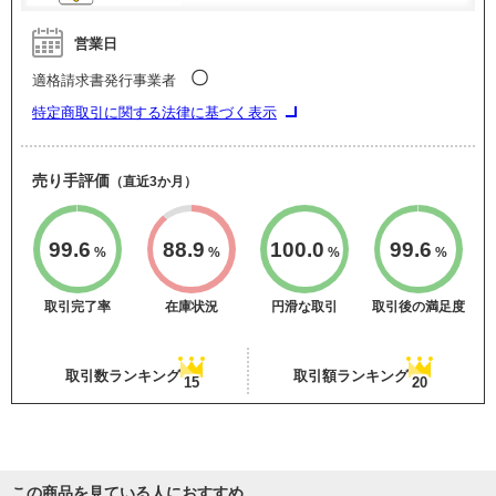
営業日
〇
適格請求書発行事業者
特定商取引に関する法律に基づく表示
売り手評価
（直近3か月）
99.6
88.9
100.0
99.6
%
%
%
%
取引完了率
在庫状況
円滑な取引
取引後の満足度
取引数ランキング
取引額ランキング
15
20
この商品を見ている人におすすめ