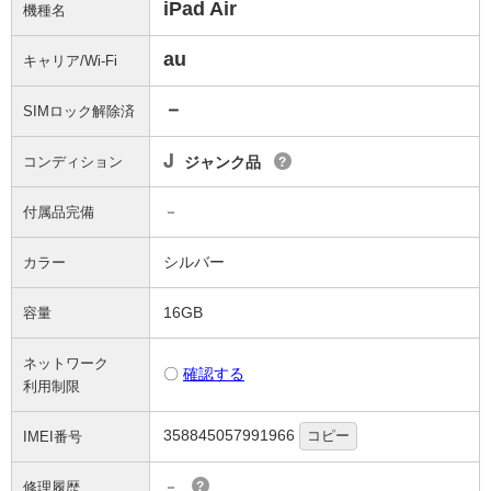
iPad Air
機種名
au
キャリア/Wi-Fi
－
SIMロック解除済
J
コンディション
ジャンク品
?
－
付属品完備
シルバー
カラー
16GB
容量
ネットワーク
〇
確認する
利用制限
358845057991966
コピー
IMEI番号
－
修理履歴
?