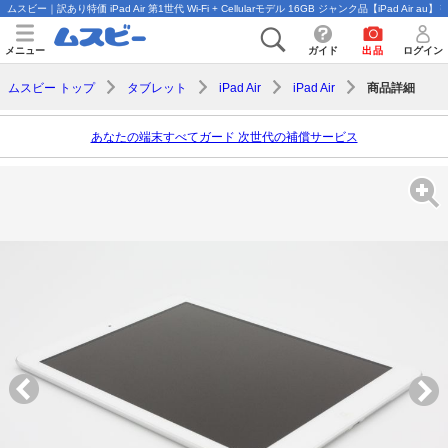
ムスビー｜訳あり特価 iPad Air 第1世代 Wi-Fi + Cellularモデル 16GB ジャンク品【iPad Air au】￥
メニュー
ガイド
出品
ログイン
商品詳細
ムスビー トップ
タブレット
iPad Air
iPad Air
あなたの端末すべてガード 次世代の補償サービス