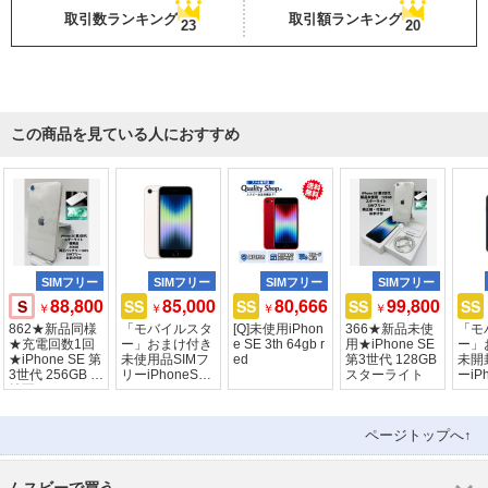
取引数ランキング
取引額ランキング
23
20
この商品を見ている人におすすめ
SIMフリー
SIMフリー
SIMフリー
SIMフリー
88,800
85,000
80,666
99,800
S
SS
SS
SS
SS
￥
￥
￥
￥
862★新品同様
「モバイルスタ
[Q]未使用iPhon
366★新品未使
「モ
★充電回数1回
ー」おまけ付き
e SE 3th 64gb r
用★iPhone SE
ー」
★iPhone SE 第
未使用品SIMフ
ed
第3世代 128GB
未開
3世代 256GB /
リーiPhoneSE3
スターライト
ーiPh
純正バッテリー
64GB スターラ
4GB 
100%
イト
ページトップへ↑
ムスビーで買う