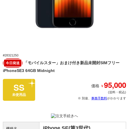
#28321250
「モバイルスター」おまけ付き新品未開封SIMフリー
今日発送
iPhoneSE3 64GB Midnight
95,000
SS
￥
価格
(送料・税込)
未使用品
※ 別途、
事務手数料
がかかります
iPhone SE(第3世代)
機種名