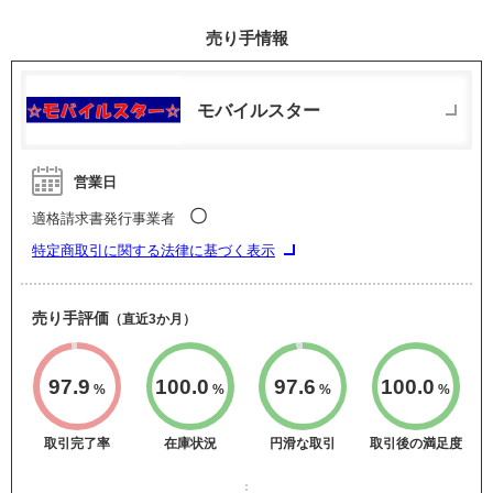
売り手情報
モバイルスター
営業日
〇
適格請求書発行事業者
特定商取引に関する法律に基づく表示
売り手評価
（直近3か月）
97.9
100.0
97.6
100.0
%
%
%
%
取引完了率
在庫状況
円滑な取引
取引後の満足度