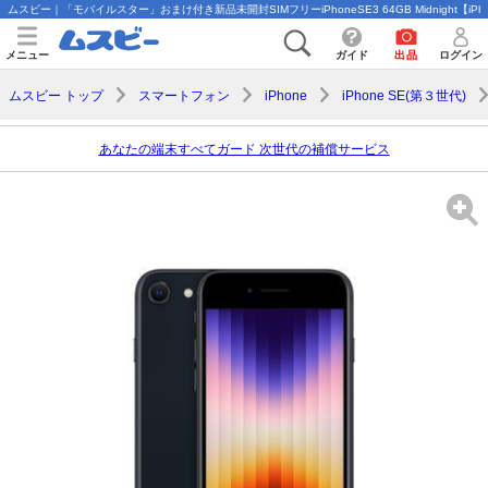
ムスビー｜「モバイルスター」おまけ付き新品未開封SIMフリーiPhoneSE3 64GB Midnight【iPho
メニュー
ガイド
出品
ログイン
ムスビー トップ
スマートフォン
iPhone
iPhone SE(第３世代)
あなたの端末すべてガード 次世代の補償サービス