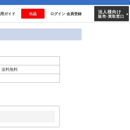
法人様向け
利用ガイド
出品
ログイン 会員登録
販売
・
買取窓口
ト 送料無料