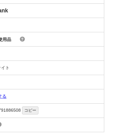
ank
使用品
?
ナイト
する
791886508
コピー
?