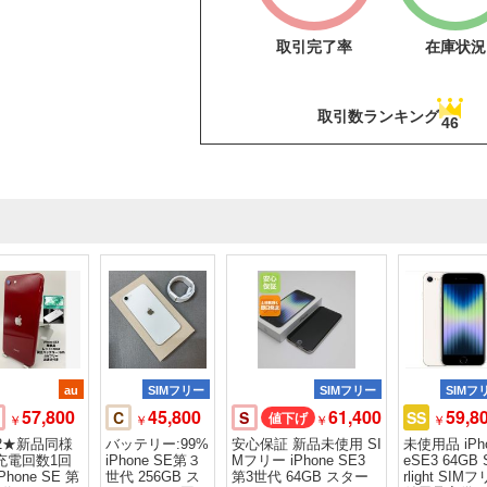
取引完了率
在庫状況
取引数ランキング
46
au
SIMフリー
SIMフリー
SIMフ
57,800
45,800
61,400
59,8
C
S
SS
￥
￥
￥
￥
32★新品同様
バッテリー:99%
安心保証 新品未使用 SI
未使用品 iPh
充電回数1回
iPhone SE第３
Mフリー iPhone SE3
eSE3 64GB 
Phone SE 第
世代 256GB ス
第3世代 64GB スター
rlight SIM