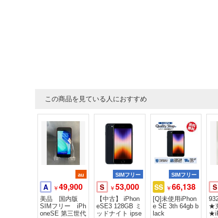
この商品を見ている人におすすめ
au
SIMフリー
SIMフリー
49,900
53,000
66,138
A
S
SS
S
￥
￥
￥
美品 国内版
【中古】 iPhon
[Q]未使用iPhon
9
SIMフリー iPh
eSE3 128GB ミ
e SE 3th 64gb b
★
oneSE 第三世代
ッドナイト ipse
lack
★i