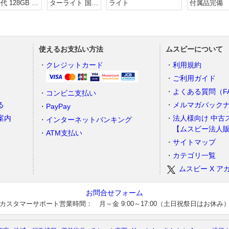
代 128GB /
ターライト 国内
ライト
付属品完備 
正バッテリー
版SIMフリー送
0%
料無料
使えるお支払い方法
ムスビーについて
）
クレジットカード
利用規約
ご利用ガイド
よくある質問（F
コンビニ支払い
る
メルマガバック
PayPay
案内
法人様向け 中古
インターネットバンキング
【ムスビー法人
ATM支払い
サイトマップ
カテゴリ一覧
ムスビー X ア
お問合せフォーム
カスタマーサポート営業時間： 月～金 9:00～17:00（土日祝祭日はお休み