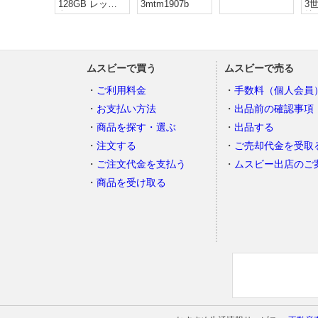
128GB レッド
3mtm1907b
3世
色
純
10
ムスビーで買う
ムスビーで売る
ご利用料金
手数料（個人会員
お支払い方法
出品前の確認事項
商品を探す・選ぶ
出品する
注文する
ご売却代金を受取
ご注文代金を支払う
ムスビー出店のご
商品を受け取る