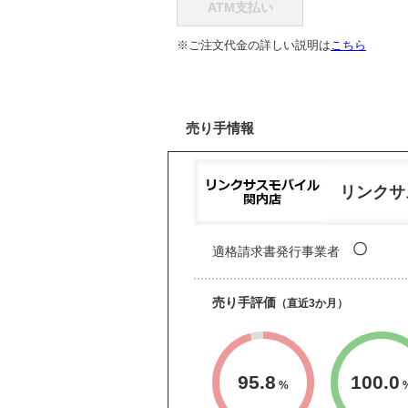
ATM支払い
※ご注文代金の詳しい説明は
こちら
売り手情報
リンクサ
〇
適格請求書発行事業者
売り手評価
（直近3か月）
95.8
100.0
%