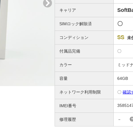
SoftB
キャリア
〇
SIMロック解除済
SS
コンディション
未
付属品完備
〇
カラー
ミッド
容量
64GB
ネットワーク利用制限
〇
確認
358514
IMEI番号
修理履歴
－