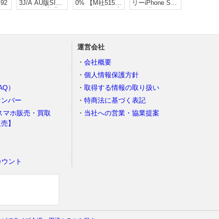
92
3J/A AU版SIM
0% 【M社515
リーiPhone SE
フリー 極美品
台・R社200台実
(第３世代) 128G
績】
B
運営会社
会社概要
個人情報保護方針
AQ）
取得する情報の取り扱い
ナンバー
特商法に基づく表記
スマホ販売・買取
当社への営業・協業提案
販売】
カウント
）