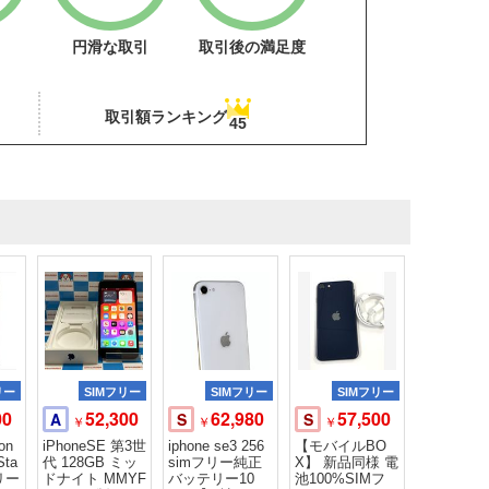
円滑な取引
取引後の満足度
取引額ランキング
45
リー
SIMフリー
SIMフリー
SIMフリー
00
52,300
62,980
57,500
A
S
S
￥
￥
￥
on
iPhoneSE 第3世
iphone se3 256
【モバイルBO
Sta
代 128GB ミッ
simフリー純正
X】 新品同様 電
フリー
ドナイト MMYF
バッテリー10
池100%SIMフ