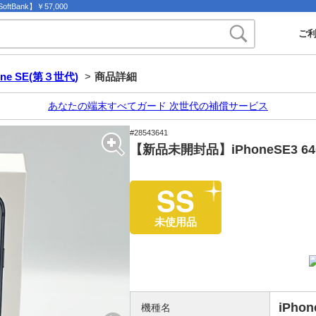
ftBank】￥57,000
ご
one SE(第３世代)
>
商品詳細
あなたの端末すべてガード 次世代の補償サービス
#28543641
【新品未開封品】iPhoneSE3 64GB
SS
未使用品
iPho
機種名