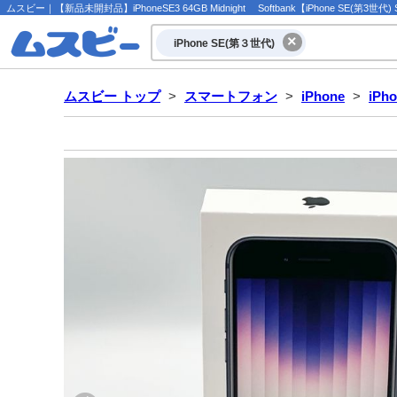
ムスビー｜【新品未開封品】iPhoneSE3 64GB Midnight Softbank【iPhone SE(第3世代) So
iPhone SE(第３世代)
ムスビー トップ
>
スマートフォン
>
iPhone
>
iPh