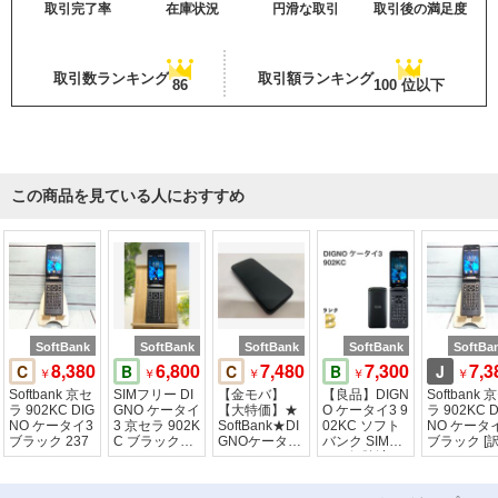
取引完了率
在庫状況
円滑な取引
取引後の満足度
取引数ランキング
取引額ランキング
86
100 位以下
この商品を見ている人におすすめ
SoftBank
SoftBank
SoftBank
SoftBank
SoftBa
8,380
6,800
7,480
7,300
7,3
C
B
C
B
J
￥
￥
￥
￥
￥
Softbank 京セ
SIMフリー DI
【金モバ】
【良品】DIGN
Softbank 
ラ 902KC DIG
GNO ケータイ
【大特価】★
O ケータイ3 9
ラ 902KC D
NO ケータイ3
3 京セラ 902K
SoftBank★DI
02KC ソフト
NO ケータ
ブラック 237
C ブラック★
GNOケータイ
バンク SIMロ
ブラック [
4G ケータイ
3★902KC★
ック解除済[H
り] 078
ブラック
MSBR]