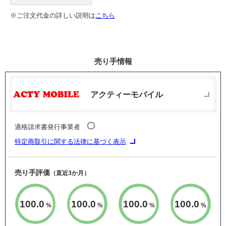
※ご注文代金の詳しい説明は
こちら
売り手情報
アクティーモバイル
〇
適格請求書発行事業者
特定商取引に関する法律に基づく表示
売り手評価
（直近3か月）
100.0
100.0
100.0
100.0
%
%
%
%