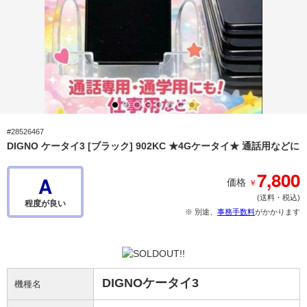
#28526467
DIGNO ケータイ3 [ブラック] 902KC ★4Gケータイ★ 通話用などに
7,800
A
￥
価格
(送料・税込)
程度が良い
※ 別途、
事務手数料
がかかります
DIGNOケータイ3
機種名