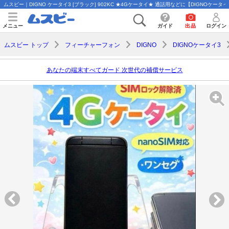
ムスビー｜DIGNO ケータイ3 [ブラック] 902KC ★4Gケータイ★ 通話用などに【DIGNOケータイ3 So
メニュー
ガイド
出品
ログイン
ムスビー トップ
フィーチャーフォン
DIGNO
DIGNOケータイ3
あなたの端末すべてガード 次世代の補償サービス