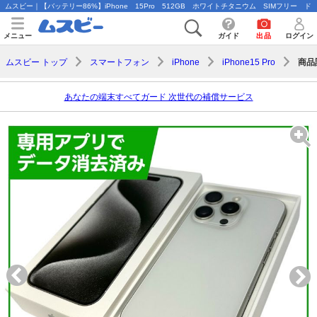
ムスビー｜【バッテリー86%】iPhone 15Pro 512GB ホワイトチタニウム SIMフリー ドコモ版【
メニュー
ガイド
出品
ログイン
商品
ムスビー トップ
スマートフォン
iPhone
iPhone15 Pro
あなたの端末すべてガード 次世代の補償サービス