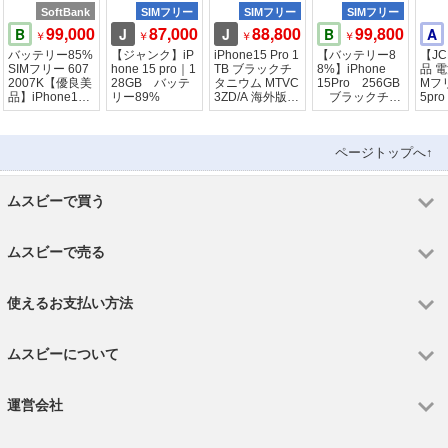
SoftBank
SIMフリー
SIMフリー
SIMフリー
99,000
87,000
88,800
99,800
B
J
J
B
A
￥
￥
￥
￥
バッテリー85%
【ジャンク】iP
iPhone15 Pro 1
【バッテリー8
【J
SIMフリー 607
hone 15 pro｜1
TB ブラックチ
8%】iPhone
品 電
2007K【優良美
28GB バッテ
タニウム MTVC
15Pro 256GB
Mフリ
品】iPhone15P
リー89%
3ZD/A 海外版SI
ブラックチタ
5pr
ro 256GB
Mフリー ジャン
ニウム SIMフ
チュ
リー
ページトップへ↑
ムスビーで買う
ムスビーで売る
使えるお支払い方法
ムスビーについて
運営会社