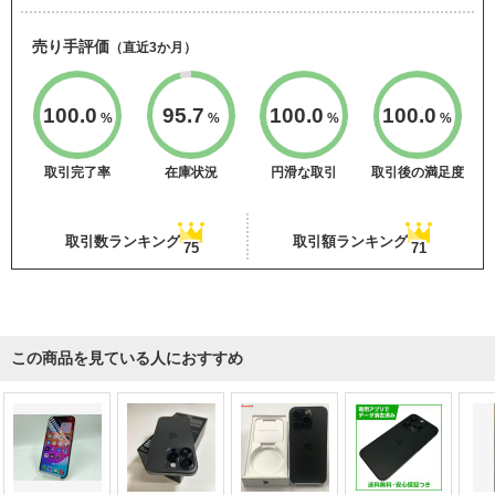
売り手評価
（直近3か月）
100.0
95.7
100.0
100.0
%
%
%
%
取引完了率
在庫状況
円滑な取引
取引後の満足度
取引数ランキング
取引額ランキング
75
71
この商品を見ている人におすすめ