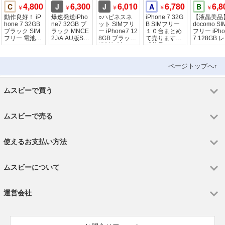
4,800
6,300
6,010
6,780
6,8
C
J
J
A
B
￥
￥
￥
￥
￥
動作良好！ iP
爆速発送iPho
○ハピネスネ
iPhone 7 32G
【液晶美品
hone 7 32GB
ne7 32GB ブ
ット SIMフリ
B SIMフリー
docomo SI
ブラック SIM
ラック MNCE
ー iPhone7 12
１０台まとめ
フリー iPho
フリー 電池8
2J/A AU版SIM
8GB ブラック
て売ります
7 128GB 
6%
フリー ジャン
送料無料
『美品』シル
ド
ク品
バー
ページトップへ↑
ムスビーで買う
ムスビーで売る
使えるお支払い方法
ムスビーについて
運営会社