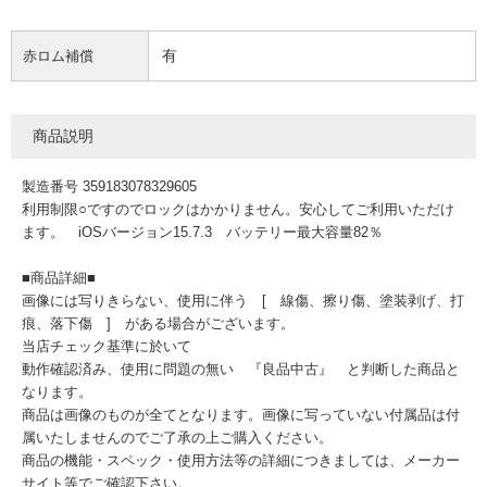
有
赤ロム補償
商品説明
製造番号 359183078329605
利用制限○ですのでロックはかかりません。安心してご利用いただけ
ます。 iOSバージョン15.7.3 バッテリー最大容量82％
■商品詳細■
画像には写りきらない、使用に伴う [ 線傷、擦り傷、塗装剥げ、打
痕、落下傷 ] がある場合がございます。
当店チェック基準に於いて
動作確認済み、使用に問題の無い 『良品中古』 と判断した商品と
なります。
商品は画像のものが全てとなります。画像に写っていない付属品は付
属いたしませんのでご了承の上ご購入ください。
商品の機能・スペック・使用方法等の詳細につきましては、メーカー
サイト等でご確認下さい。