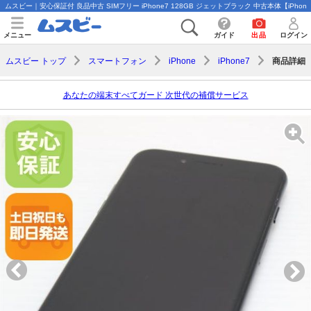
ムスビー｜安心保証付 良品中古 SIMフリー iPhone7 128GB ジェットブラック 中古本体【iPhone
メニュー
ガイド
出品
ログイン
商品詳細
ムスビー トップ
スマートフォン
iPhone
iPhone7
あなたの端末すべてガード 次世代の補償サービス