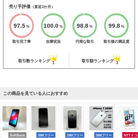
売り手評価
（直近3か月）
97.5
100.0
98.8
99.8
%
%
%
%
取引完了率
在庫状況
円滑な取引
取引後の満足度
取引数ランキング
取引額ランキング
1
3
この商品を見ている人におすすめ
SoftBank
SIMフリー
SIMフリー
SIMフリー
NTTドコ