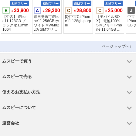
SIMフリー
SIMフリー
SIMフリー
SIMフリー
33,800
29,300
28,800
25,000
B
A
C
C
J
￥
￥
￥
￥
【中古】 iPhon
即日発送可iPho
[Q]中古C iPhon
【モバイルBO
中古 
e11 128GB ブ
ne11 256GB ホ
e11 128gb purp
X】 電池100%
iPho
ラック ip11mtm
ワイト MWM82
le
SIMフリー iPho
G
1064
J/A SIMフリー
ne 11 64GB レ
美品
ッド
ページトップへ↑
ムスビーで買う
ムスビーで売る
使えるお支払い方法
ムスビーについて
運営会社