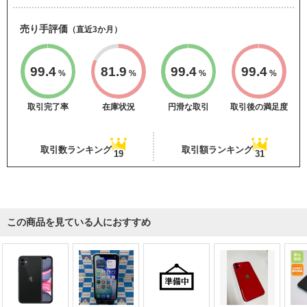
売り手評価
（直近3か月）
99.4
81.9
99.4
99.4
%
%
%
%
取引完了率
在庫状況
円滑な取引
取引後の満足度
取引数ランキング
取引額ランキング
19
31
この商品を見ている人におすすめ