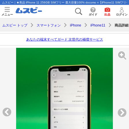
ムスビー｜★美品 iPhone 11 256GB SIMフリー 最大容量100% docomo ○【iPhone11 SIMフ
メニュー
ガイド
出品
ログイン
商品詳細
ムスビー トップ
スマートフォン
iPhone
iPhone11
あなたの端末すべてガード 次世代の補償サービス