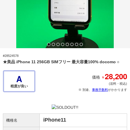
#28524578
★美品 iPhone 11 256GB SIMフリー 最大容量100% docomo ○
28,200
A
￥
価格
(送料・税込)
程度が良い
※ 別途、
事務手数料
がかかります
iPhone11
機種名