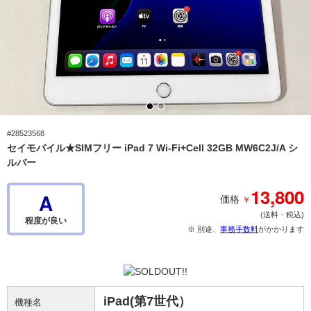
#28523568
セイモバイル★SIMフリー iPad 7 Wi-Fi+Cell 32GB MW6C2J/A シ
ルバー
13,800
A
￥
価格
(送料・税込)
程度が良い
※ 別途、
事務手数料
がかかります
iPad(第7世代）
機種名