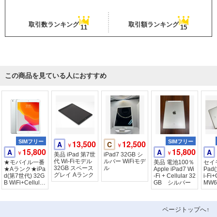
取引数ランキング
取引額ランキング
11
15
この商品を見ている人におすすめ
SIMフリー
13,500
12,500
SIMフリー
A
C
￥
￥
15,800
15,800
A
A
A
￥
￥
美品 iPad 第7世
iPad7 32GB シ
代 Wi-Fiモデル
ルバー WiFiモデ
★モバイル一番
美品 電池100％
セイ
32GB スペース
ル
★Aランク★iPa
Apple iPad7 Wi
Pad
グレイ Aランク
d(第7世代) 32G
-Fi + Cellular 32
i-Fi
B WiFi+Cellular
GB シルバー
MW6
シルバー
ルバ
ページトップへ↑