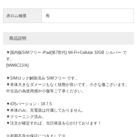
有
赤ロム補償
商品説明
▼国内版SIMフリー iPad(第7世代) Wi-Fi+Cellular 32GB シルバー で
す。
[MW6C2J/A]
▼SIMロック解除済み SIMフリー です。
▼本体大きなダメージもなく状態が良いです。小さな傷ございます。
中古品の為使用感や小傷等ご了承ください。
▼iOSバージョン：18.7.5
▼本体のみ。充電器は付属しておりません。
▼クリーニング済み。
▼注文が確定すれば、当日発送を心がけております！
※初期不良や保証につきまして※