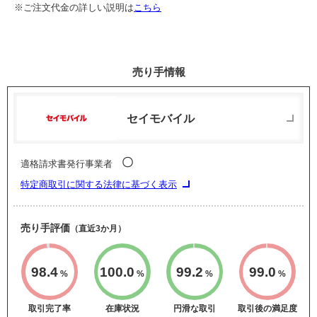
※ご注文代金の詳しい説明は
こちら
売り手情報
セイモバイル
〇
適格請求書発行事業者
特定商取引に関する法律に基づく表示
売り手評価
（直近3か月）
98.4
100.0
99.2
99.0
%
%
%
%
取引完了率
在庫状況
円滑な取引
取引後の満足度