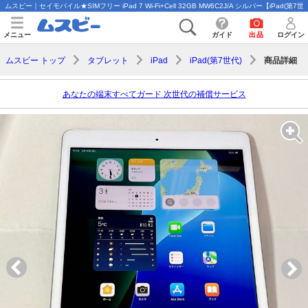
ムスビー｜セイモバイル★SIMフリー iPad 7 Wi-Fi+Cell 32GB MW6C2J/A シルバー【iPad(第
メニュー
ガイド
出品
ログイン
商品詳細
ムスビー トップ
タブレット
iPad
iPad(第7世代)
あなたの端末すべてガード 次世代の補償サービス