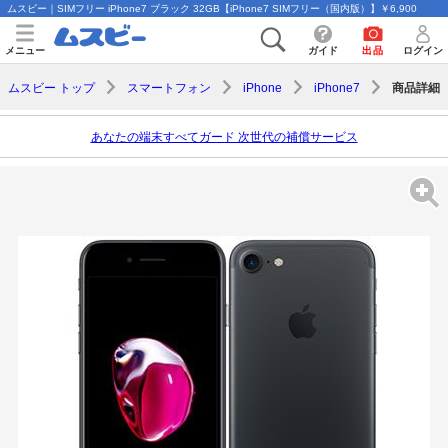
ムスビー｜SIMフリー iPhone7 ブラック 32GB【iPhone7 SIMフリー（国内版）】￥6,900
メニュー
ガイド
出品
ログイン
商品詳細
ムスビー トップ
スマートフォン
iPhone
iPhone7
あなたの端末すべてガード 次世代の補償サービス