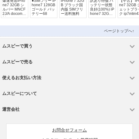
爆速発送iPho
●SIMフリー iP
iPhone 7 32G
訳あり特価 バ
【中古】 iP
ne7 32GB シ
hone7 128GB
B ブラック国
ッテリー状態
ne7 32GB 
ルバー MNCF
ゴールド バッ
内版 SIMフリ
良好(100%) iP
ェットブラ
2J/A docomo
テリー68
ー送料無料
hone7 32GB
ク ip7mtm4
版SIMフリー
SIMフリー シ
ジャンク品
ルバー
ページトップへ↑
ムスビーで買う
ムスビーで売る
使えるお支払い方法
ムスビーについて
運営会社
お問合せフォーム