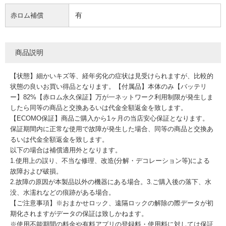
有
赤ロム補償
商品説明
【状態】細かいキズ等、経年劣化の症状は見受けられますが、比較的
状態の良いお買い得品となります。【付属品】本体のみ【バッテリ
ー】82%【赤ロム永久保証】万が一ネットワーク利用制限が発生しま
したら同等の商品と交換あるいは代金全額返金を致します。
【ECOMO保証】商品ご購入から1ヶ月の当店安心保証となります。
保証期間内に正常な使用で故障が発生した場合、同等の商品と交換あ
るいは代金全額返金を致します。
以下の場合は補償適用外となります。
1.使用上の誤り、不当な修理、改造(分解・デコレーション等)による
故障および破損。
2.故障の原因が本製品以外の機器にある場合。3.ご購入後の落下、水
没、水濡れなどの痕跡がある場合。
【ご注意事項】※おまかせロック、遠隔ロックの解除の際データが初
期化されますがデータの保証は致しかねます。
※使用不能期間の料金や有料アプリの登録料・使用料に対しては保証