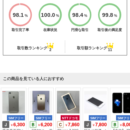
98.1
100.0
98.4
99.8
%
%
%
%
取引完了率
在庫状況
円滑な取引
取引後の満足度
取引数ランキング
取引額ランキング
2
11
この商品を見ている人におすすめ
SIMフリー
SIMフリー
NTTドコモ
SIMフリー
SIMフ
6,300
6,200
7,860
7,800
8,0
J
B
C
J
B
￥
￥
￥
￥
￥