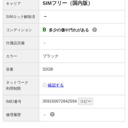
SIMフリー（国内版）
キャリア
－
SIMロック解除済
B
コンディション
多少の傷や汚れがある
?
－
付属品完備
ブラック
カラー
32GB
容量
ネットワーク
〇
確認する
利用制限
359150072842594
コピー
IMEI番号
－
修理履歴
?