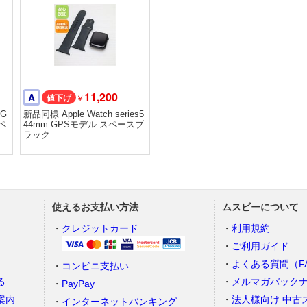
11,200
A
￥
 G
新品同様 Apple Watch series5
スペ
44mm GPSモデル スペースブ
ラック
使えるお支払い方法
ムスビーについて
）
クレジットカード
利用規約
ご利用ガイド
よくある質問（F
コンビニ支払い
る
メルマガバック
PayPay
案内
法人様向け 中古
インターネットバンキング