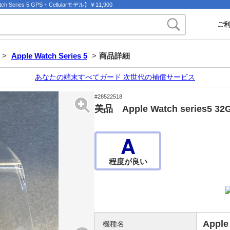
Series 5 GPS + Cellularモデル】￥11,900
ご
>
Apple Watch Series 5
>
商品詳細
あなたの端末すべてガード 次世代の補償サービス
#28522518
美品 Apple Watch series5
A
程度が良い
Apple
機種名