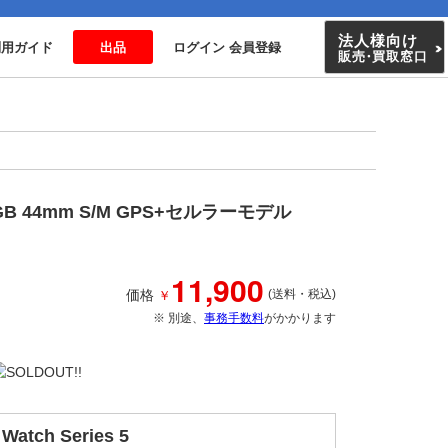
法人様向け
利用ガイド
出品
ログイン 会員登録
販売
・
買取窓口
 32GB 44mm S/M GPS+セルラーモデル
11,900
￥
価格
(送料・税込)
※ 別途、
事務手数料
がかかります
 Watch Series 5