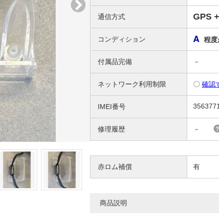
GPS +
通信方式
A
コンディション
程度
付属品完備
－
ネットワーク利用制限
〇
確認
356377
IMEI番号
修理履歴
－
赤ロム補償
有
商品説明