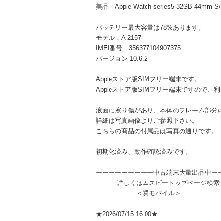
美品 Apple Watch series5 32GB 4
バッテリー最大容量は78%あります。
モデル：A 2157
IMEI番号 356377104907375
バージョン 10.6.2
Appleストア版SIMフリー端末です。
Appleストア版SIMフリー端末ですので
液面に擦り傷があり、本体のフレーム部分
詳細は写真画像よりご参照下さい。
こちらの商品の付属品は写真の通りです。
初期化済み、動作確認済みです。
ーーーーーーーーー中古端末大量出品中ー
詳しくはムスビートップページ検索
＜翼モバイル＞
★2026/07/15 16:00★