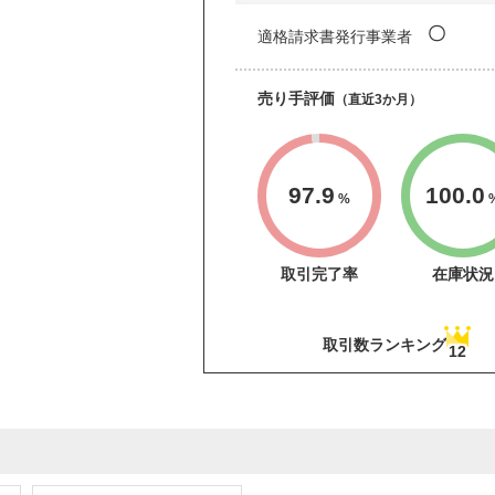
〇
適格請求書発行事業者
売り手評価
（直近3か月）
97.9
100.0
%
取引完了率
在庫状況
取引数ランキング
12