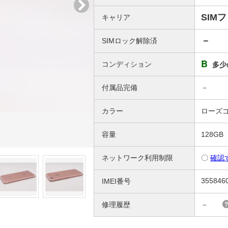
SIM
キャリア
－
SIMロック解除済
B
コンディション
多少
付属品完備
－
カラー
ローズ
容量
128GB
ネットワーク利用制限
〇
確認
355846
IMEI番号
修理履歴
－