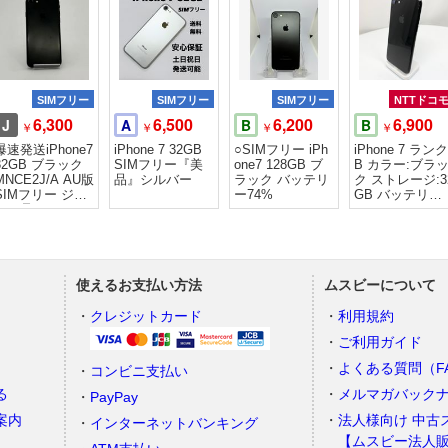
SIMフリー
SIMフリー
SIMフリー
NTTドコ
6,300
6,500
6,200
6,900
J
A
B
B
￥
￥
￥
￥
爆速発送iPhone7
iPhone 7 32GB
○SIMフリー iPh
iPhone 7 ランク
32GB ブラック
SIMフリー『美
one7 128GB ブ
B カラー:ブラ
MNCE2J/A AU版
品』シルバー
ラック バッテリ
ク ストレージ:3
SIMフリー ジャ
ー74%
GB バッテリー:
ンク品
4%
使えるお支払い方法
ムスビーについて
）
クレジットカード
利用規約
ご利用ガイド
よくある質問（F
コンビニ支払い
る
メルマガバック
PayPay
案内
法人様向け 中古
インターネットバンキング
【ムスビー法人