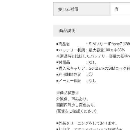
赤ロム補償
有
商品説明
■商品名 ：SIMフリー iPhone7 128
■バッテリー状態：最大容量100％中65%
※新品時と比較したバッテリー容量の基準
■付属品 ：なし
■購入元キャリア：SoftBankのSIMロック
■利用制限判定 ：◯
■メーカー保証 ：なし
※商品状態※
外観傷、凹みあり。
画面四隅少し変色あり。
(画像をご確認ください)
■外装クリーニングをしております。
■初期化、アクティベーション解除済み。