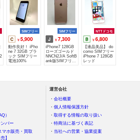
モ
SIMフリー
SIMフリー
NTTドコモ
5,900
7,300
6,800
C
J
B
￥
￥
￥
:
動作良好！ iPho
iPhone7 128GB
【液晶美品】 do
ッ
ne 7 32GB ブラ
ローズゴールド
como SIMフリー
2
ック SIMフリー
NNCN2J/A SoftB
iPhone 7 128GB
8
電池100%
ank版SIMフリー
レッド
ジャン
運営会社
会社概要
個人情報保護方針
AQ）
取得する情報の取り扱い
ナンバー
特商法に基づく表記
スマホ販売・買取
当社への営業・協業提案
販売】