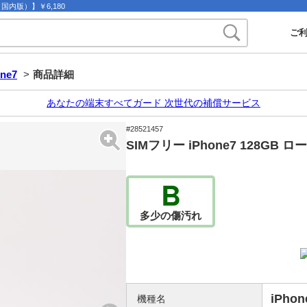
ー（国内版）】￥6,180
ご
one7
>
商品詳細
あなたの端末すべてガード 次世代の補償サービス
#28521457
SIMフリー iPhone7 128GB
B
多少の傷汚れ
iPhon
機種名