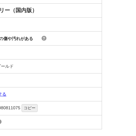
フリー（国内版）
の傷や汚れがある
?
ゴールド
する
080811075
コピー
?