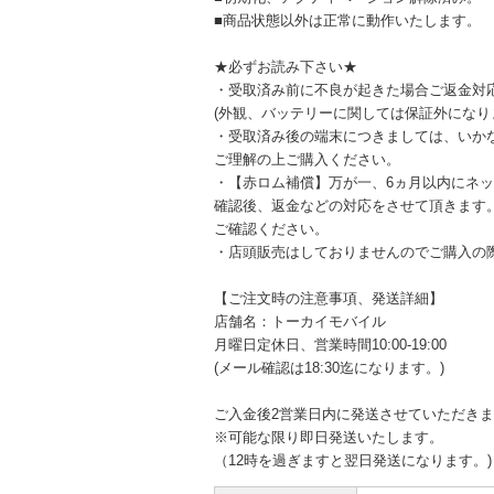
■商品状態以外は正常に動作いたします。
★必ずお読み下さい★
・受取済み前に不良が起きた場合ご返金対
(外観、バッテリーに関しては保証外になり
・受取済み後の端末につきましては、いか
ご理解の上ご購入ください。
・【赤ロム補償】万が一、6ヵ月以内にネ
確認後、返金などの対応をさせて頂きます
ご確認ください。
・店頭販売はしておりませんのでご購入の
【ご注文時の注意事項、発送詳細】
店舗名：トーカイモバイル
月曜日定休日、営業時間10:00-19:00
(メール確認は18:30迄になります。)
ご入金後2営業日内に発送させていただき
※可能な限り即日発送いたします。
（12時を過ぎますと翌日発送になります。)