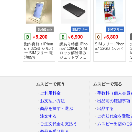
SoftBank
SIMフリー
SIMフリー
5,200
6,900
6,800
B
B
C
￥
￥
￥
動作良好！iPhon
訳あり特価 iPho
SIMフリー iPhon
e 7 32GB シルバ
ne7 128GB SIM
e7 32GB シルバ
ー SIMフリー 電
ロック解除済み
ー
池85%
ジェットブラッ
ク Bランク
ムスビーで買う
ムスビーで売る
ご利用料金
手数料（個人会員
お支払い方法
出品前の確認事項
商品を探す・選ぶ
出品する
注文する
ご売却代金を受取
ご注文代金を支払う
ムスビー出店のご
商品を受け取る