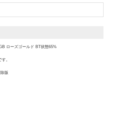
GB ローズゴールド BT状態65%
です。
解除版