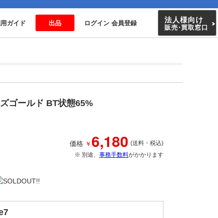
法人様向け
利用ガイド
出品
ログイン 会員登録
販売
・
買取窓口
 ローズゴールド BT状態65%
6,180
￥
価格
(送料・税込)
※ 別途、
事務手数料
がかかります
e7