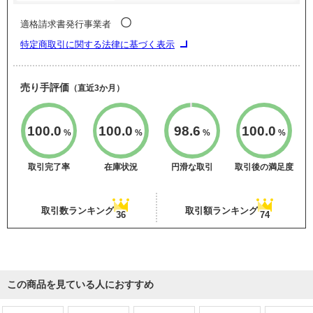
〇
適格請求書発行事業者
特定商取引に関する法律に基づく表示
売り手評価
（直近3か月）
100.0
100.0
98.6
100.0
%
%
%
%
取引完了率
在庫状況
円滑な取引
取引後の満足度
取引数ランキング
取引額ランキング
36
74
この商品を見ている人におすすめ