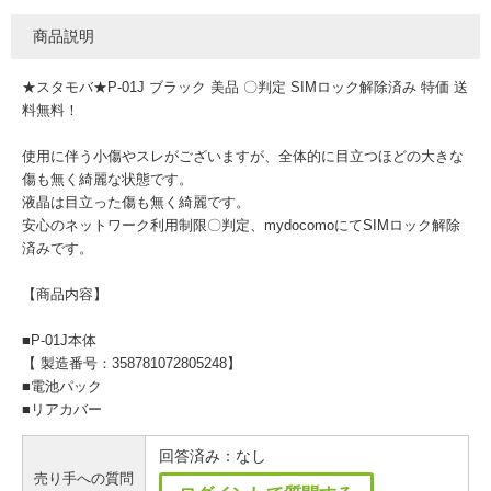
商品説明
★スタモバ★P-01J ブラック 美品 〇判定 SIMロック解除済み 特価 送
料無料！
使用に伴う小傷やスレがございますが、全体的に目立つほどの大きな
傷も無く綺麗な状態です。
液晶は目立った傷も無く綺麗です。
安心のネットワーク利用制限〇判定、mydocomoにてSIMロック解除
済みです。
【商品内容】
■P-01J本体
【 製造番号：358781072805248】
■電池パック
■リアカバー
回答済み：なし
売り手への質問