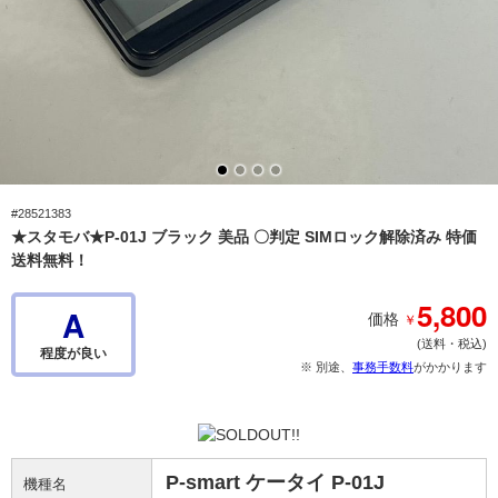
#28521383
★スタモバ★P-01J ブラック 美品 〇判定 SIMロック解除済み 特価
送料無料！
5,800
A
￥
価格
(送料・税込)
程度が良い
※ 別途、
事務手数料
がかかります
P-smart ケータイ P-01J
機種名