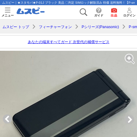
ムスビー｜★スタモバ★P-01J ブラック 美品 〇判定 SIMロック解除済み 特価 送料無料！【P-smart 
メニュー
ガイド
出品
ログイン
ムスビー トップ
フィーチャーフォン
Pシリーズ(Panasonic)
P-s
あなたの端末すべてガード 次世代の補償サービス