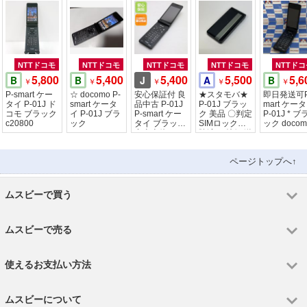
NTTドコモ
NTTドコモ
NTTドコモ
NTTドコモ
NTTドコ
5,800
5,400
5,400
5,500
5,6
B
B
J
A
B
￥
￥
￥
￥
￥
P-smart ケー
☆ docomo P-
安心保証付 良
★スタモバ★
即日発送可P
タイ P-01J ド
smart ケータ
品中古 P-01J
P-01J ブラッ
mart ケー
コモ ブラック
イ P-01J ブラ
P-smart ケー
ク 美品 〇判定
P-01J * ブ
c20800
ック
タイ ブラック
SIMロック解
ック docom
中古本体
除済み 特価 送
料無料！
ページトップへ↑
ムスビーで買う
ムスビーで売る
使えるお支払い方法
ムスビーについて