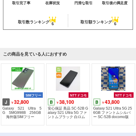
取引完了率
在庫状況
円滑な取引
取引後の満足度
取引数ランキング
取引額ランキング
6
6
この商品を見ている人におすすめ
SIMフリー
NTTドコモ
NTTドコモ
32,800
38,100
43,800
J
B
B
￥
￥
￥
Galaxy S21 Ultra 5
安心保証 美品 SC-52B G
Galaxy S21 Ultra 5G 25
G SMG998B 256GB
alaxy S21 Ultra 5G ファ
6GB ファントムシルバ
海外版SIMフリー
ントムブラック 白ロム
ー SC-52B docomo版