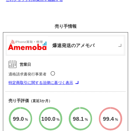
売り手情報
爆速発送のアメモバ
営業日
〇
適格請求書発行事業者
特定商取引に関する法律に基づく表示
売り手評価
（直近3か月）
99.0
100.0
98.1
99.4
%
%
%
%