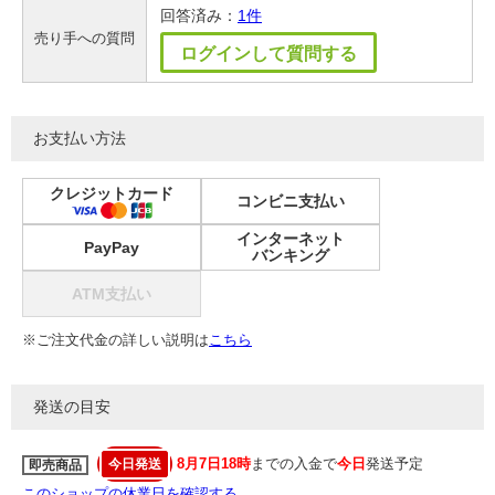
回答済み：
1件
売り手への質問
ログインして質問する
お支払い方法
クレジットカード
コンビニ支払い
インターネット
PayPay
バンキング
ATM支払い
※ご注文代金の詳しい説明は
こちら
発送の目安
8月7日18時
までの入金で
今日
発送予定
今日発送
即売商品
このショップの休業日を確認する