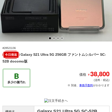
#28521136
Galaxy S21 Ultra 5G 256GB ファントムシルバー SC-
今日発送
52B docomo版
38,800
B
￥
価格
(送料・税込)
多少の傷汚れ
※ 別途、
事務手数料
がかかります
Galaxy S21 Ultra 5G SC-52B
機種名